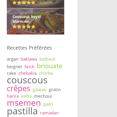
Couscous Royal
Marocain
Recettes Préférées
argan
baklawa
batbout
briouate
beignet
brick
cake
chebakia
chorba
couscous
crêpes
gateau
gratin
harira
kefta
mechoui
msemen
pain
pastilla
ramadan