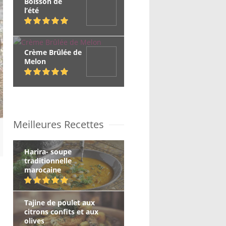
Boisson de
l’été
Crème Brûlée de
Melon
Meilleures Recettes
Harira- soupe
traditionnelle
marocaine
Tajine de poulet aux
citrons confits et aux
olives