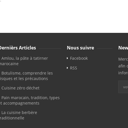
Dernièrs Articles
Nous suivre
New
Amlou, la pâte à tatirner
Facebook
Merci
marocaine
afin 
RSS
info
Botulisme, comprendre les
risques et les précautions
Cuisine zéro déchet
Pain marocain, tradition, types
et accompagnements
La cuisine berbère
traditionnelle