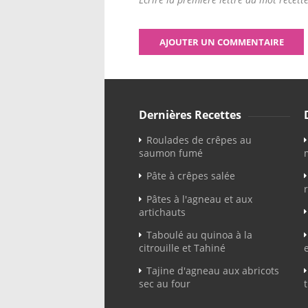
Dernières Recettes
Roulades de crêpes au
saumon fumé
Pâte à crêpes salée
Pâtes à l'agneau et aux
artichauts
Taboulé au quinoa à la
citrouille et Tahiné
Tajine d'agneau aux abricots
sec au four