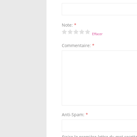
Note:
*
Effacer
Commentaire:
*
Anti-Spam:
*
Ecrire la première lettre du mot recette