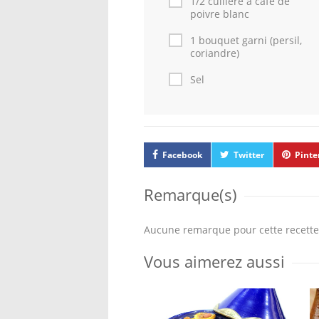
1/2 cuillère à café de
poivre blanc
1 bouquet garni (persil,
coriandre)
Sel
Facebook
Twitter
Pinte
Remarque(s)
Aucune remarque pour cette recette
Vous aimerez aussi