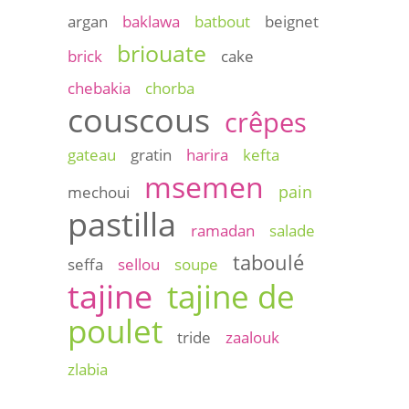
argan
baklawa
batbout
beignet
briouate
brick
cake
chebakia
chorba
couscous
crêpes
gateau
gratin
harira
kefta
msemen
pain
mechoui
pastilla
ramadan
salade
taboulé
seffa
sellou
soupe
tajine
tajine de
poulet
tride
zaalouk
zlabia