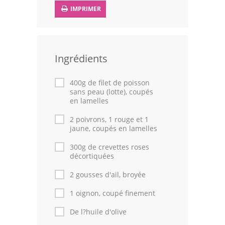
IMPRIMER
Volailles
Cuisines Orientales
Pâtisseries Orientales
Ingrédients
Recettes marocaine
400g de filet de poisson
sans peau (lotte), coupés
Cuisine Algérienne
en lamelles
2 poivrons, 1 rouge et 1
Cuisine Tunisienne
jaune, coupés en lamelles
Cuisine Juive
300g de crevettes roses
décortiquées
Cuisine Libanaise
2 gousses d'ail, broyée
Articles
1 oignon, coupé finement
Actualités
De l?huile d'olive