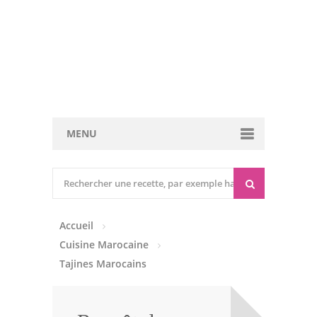
MENU
Cuisine marocaine
Entrées Chaudes
Accueil
Entrées Froides
Cuisine Marocaine
Tajines
Tajines Marocains
Couscous