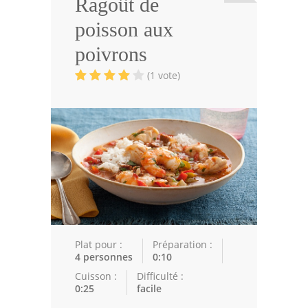
Ragoût de
Viandes
poisson aux
Volailles
poivrons
Poissons
(1 vote)
Soupes
Pâtisseries
Epices
Recettes Marocaine
Couscous
Tajines
Plat pour :
Préparation :
4 personnes
0:10
Viandes
Cuisson :
Difficulté :
0:25
facile
Poissons