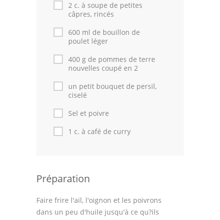
Astuces de cuisine
2 c. à soupe de petites
câpres, rincés
Leçons de cuisine
600 ml de bouillon de
poulet léger
Fêtes Religieuses
400 g de pommes de terre
Chefs
nouvelles coupé en 2
un petit bouquet de persil,
Forum
ciselé
Thèmes
Sel et poivre
Espace Personnel
1 c. à café de curry
Préparation
Faire frire l'ail, l'oignon et les poivrons
dans un peu d'huile jusqu'à ce qu?ils