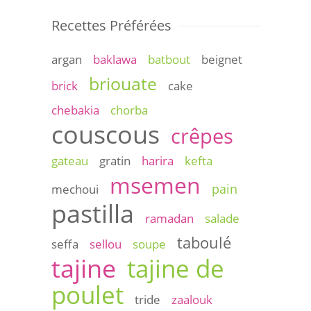
Recettes Préférées
argan
baklawa
batbout
beignet
briouate
brick
cake
chebakia
chorba
couscous
crêpes
gateau
gratin
harira
kefta
msemen
pain
mechoui
pastilla
ramadan
salade
taboulé
seffa
sellou
soupe
tajine
tajine de
poulet
tride
zaalouk