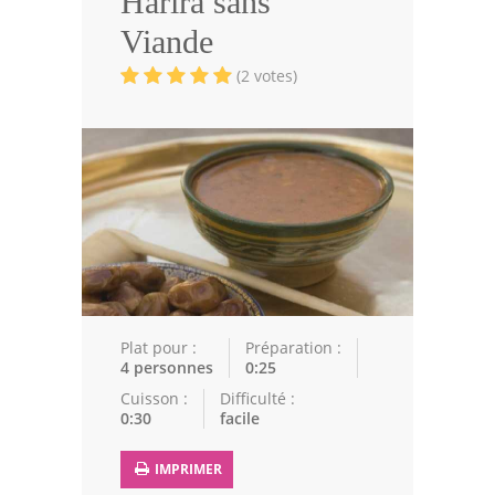
Harira sans
Volailles
Viande
Cuisines Orientales
(2 votes)
Pâtisseries Orientales
Recettes marocaine
Cuisine Algérienne
Cuisine Tunisienne
Cuisine Juive
Cuisine Libanaise
Plat pour :
Préparation :
4 personnes
0:25
Articles
Cuisson :
Difficulté :
0:30
facile
Actualités
IMPRIMER
Astuces de cuisine