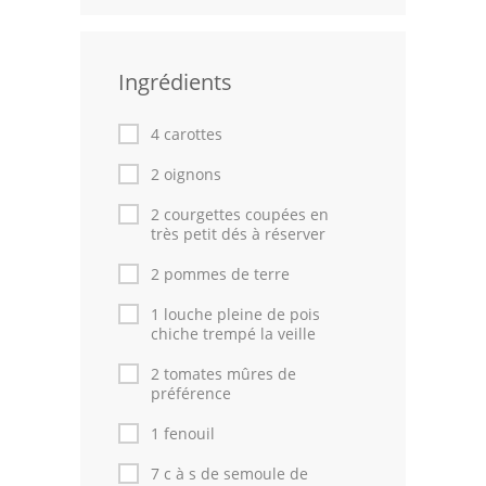
Leçons de cuisine
Ingrédients
Fêtes Religieuses
Chefs
4 carottes
Forum
2 oignons
2 courgettes coupées en
Thèmes
très petit dés à réserver
Espace Personnel
2 pommes de terre
1 louche pleine de pois
chiche trempé la veille
2 tomates mûres de
préférence
1 fenouil
7 c à s de semoule de