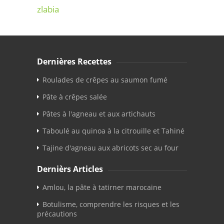
zlabia
Dernières Recettes
Roulades de crêpes au saumon fumé
Pâte à crêpes salée
Pâtes à l'agneau et aux artichauts
Taboulé au quinoa à la citrouille et Tahiné
Tajine d'agneau aux abricots sec au four
Dernièrs Articles
Amlou, la pâte à tatirner marocaine
Botulisme, comprendre les risques et les
précautions