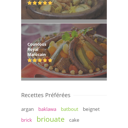
Couscous
Royal
Marocain
Recettes Préférées
argan
baklawa
batbout
beignet
briouate
brick
cake