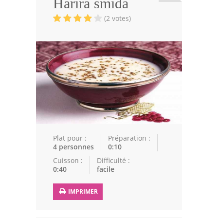
Harira smida
Viandes
(2 votes)
Volailles
Poissons
Soupes
Pâtisseries
Epices
Recettes Marocaine
Plat pour :
Préparation :
Couscous
4 personnes
0:10
Cuisson :
Difficulté :
Tajines
0:40
facile
Viandes
IMPRIMER
Poissons