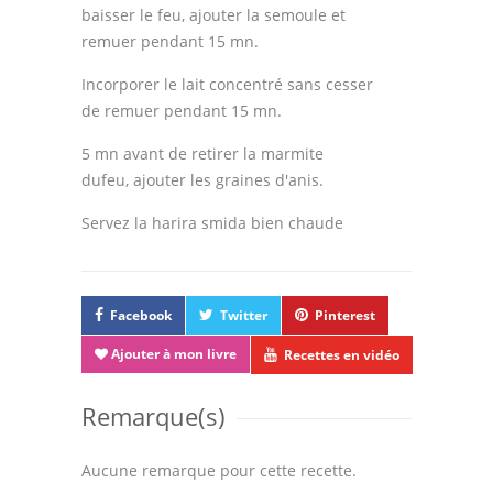
Astuces de cuisine
baisser le feu, ajouter la semoule et
remuer pendant 15 mn.
Leçons de cuisine
Incorporer le lait concentré sans cesser
Fêtes Religieuses
de remuer pendant 15 mn.
Chefs
5 mn avant de retirer la marmite
dufeu, ajouter les graines d'anis.
Forum
Servez la harira smida bien chaude
Thèmes
Espace Personnel
Facebook
Twitter
Pinterest
Ajouter à mon livre
Recettes en vidéo
Remarque(s)
Aucune remarque pour cette recette.