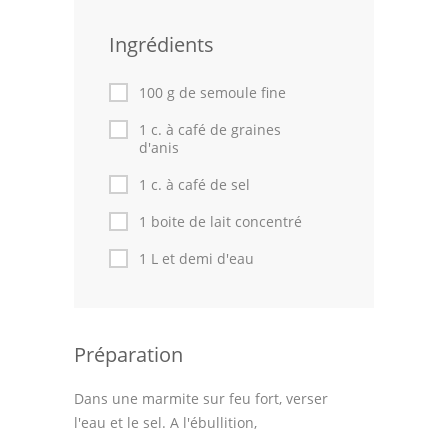
Volailles
Ingrédients
Cuisines Orientales
100 g de semoule fine
Pâtisseries Orientales
1 c. à café de graines
d'anis
Recettes marocaine
1 c. à café de sel
Cuisine Algérienne
1 boite de lait concentré
Cuisine Tunisienne
1 L et demi d'eau
Cuisine Juive
Cuisine Libanaise
Préparation
Articles
Dans une marmite sur feu fort, verser
Actualités
l'eau et le sel. A l'ébullition,