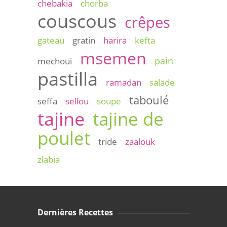
chebakia
chorba
couscous
crêpes
gateau
gratin
harira
kefta
msemen
pain
mechoui
pastilla
ramadan
salade
taboulé
seffa
sellou
soupe
tajine
tajine de
poulet
tride
zaalouk
zlabia
Dernières Recettes