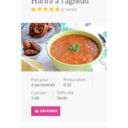
Harira à l'agneau
Volailles
(2 votes)
Cuisines Orientales
Pâtisseries Orientales
Recettes marocaine
Cuisine Algérienne
Cuisine Tunisienne
Cuisine Juive
Plat pour :
Préparation :
4 personnes
0:25
Cuisine Libanaise
Cuisson :
Difficulté :
1:45
facile
Articles
IMPRIMER
Actualités
Astuces de cuisine