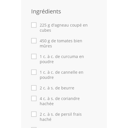
Leçons de cuisine
Ingrédients
Fêtes Religieuses
225 g d'agneau coupé en
cubes
Chefs
450 g de tomates bien
Forum
mûres
1 c. à c. de curcuma en
Thèmes
poudre
Espace Personnel
1 c. à c. de cannelle en
poudre
2 c. à s. de beurre
4 c. à s. de coriandre
hachée
2 c. à s. de persil frais
haché