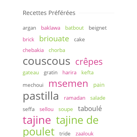
Recettes Préférées
argan
baklawa
batbout
beignet
briouate
brick
cake
chebakia
chorba
couscous
crêpes
gateau
gratin
harira
kefta
msemen
pain
mechoui
pastilla
ramadan
salade
taboulé
seffa
sellou
soupe
tajine
tajine de
poulet
tride
zaalouk