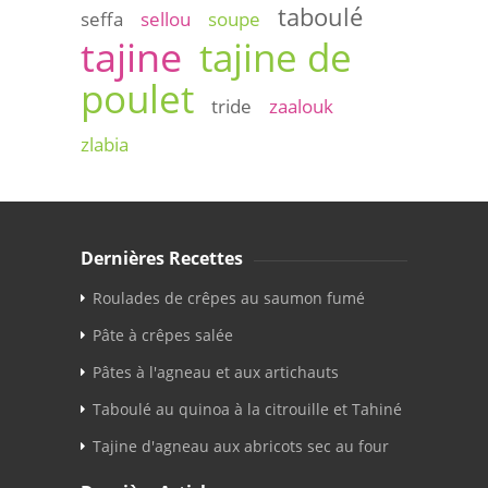
taboulé
seffa
sellou
soupe
tajine
tajine de
poulet
tride
zaalouk
zlabia
Dernières Recettes
Roulades de crêpes au saumon fumé
Pâte à crêpes salée
Pâtes à l'agneau et aux artichauts
Taboulé au quinoa à la citrouille et Tahiné
Tajine d'agneau aux abricots sec au four