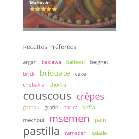
Marocain
Recettes Préférées
argan
baklawa
batbout
beignet
briouate
brick
cake
chebakia
chorba
couscous
crêpes
gateau
gratin
harira
kefta
msemen
pain
mechoui
pastilla
ramadan
salade