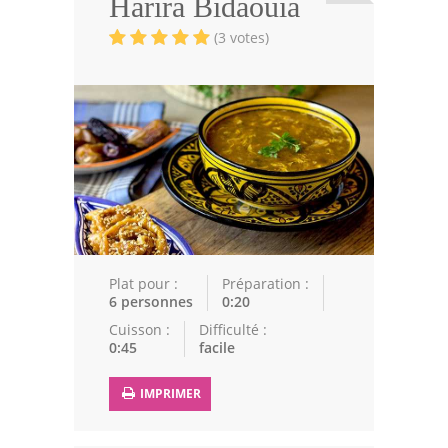
Harira Bidaouia
Viandes
(3 votes)
Volailles
Poissons
Soupes
Pâtisseries
Epices
Recettes Marocaine
Plat pour :
Préparation :
Couscous
6 personnes
0:20
Cuisson :
Difficulté :
Tajines
0:45
facile
Viandes
IMPRIMER
Poissons