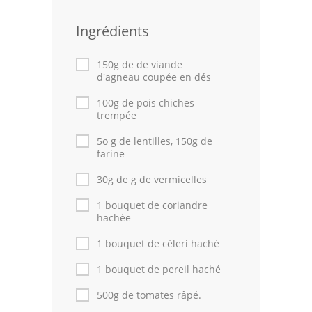
Volailles
Ingrédients
Cuisines Orientales
150g de de viande
d'agneau coupée en dés
Pâtisseries Orientales
100g de pois chiches
Recettes marocaine
trempée
Cuisine Algérienne
5o g de lentilles, 150g de
farine
Cuisine Tunisienne
30g de g de vermicelles
Cuisine Juive
1 bouquet de coriandre
hachée
Cuisine Libanaise
1 bouquet de céleri haché
Articles
1 bouquet de pereil haché
Actualités
500g de tomates râpé.