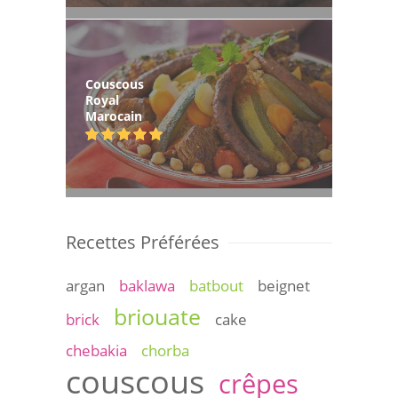
Couscous
Royal
Marocain
Recettes Préférées
argan
baklawa
batbout
beignet
briouate
brick
cake
chebakia
chorba
couscous
crêpes