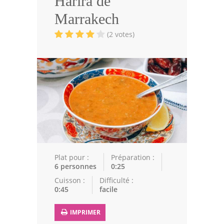
Harira de
Volailles
Marrakech
Cuisines Orientales
(2 votes)
Pâtisseries Orientales
Recettes marocaine
Cuisine Algérienne
Cuisine Tunisienne
Cuisine Juive
Cuisine Libanaise
Plat pour :
Préparation :
6 personnes
0:25
Articles
Cuisson :
Difficulté :
0:45
facile
Actualités
IMPRIMER
Astuces de cuisine