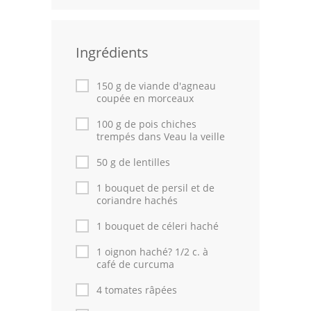
Leçons de cuisine
Ingrédients
Fêtes Religieuses
Chefs
150 g de viande d'agneau
coupée en morceaux
Forum
100 g de pois chiches
trempés dans Veau la veille
Thèmes
50 g de lentilles
Espace Personnel
1 bouquet de persil et de
coriandre hachés
1 bouquet de céleri haché
1 oignon haché? 1/2 c. à
café de curcuma
4 tomates râpées