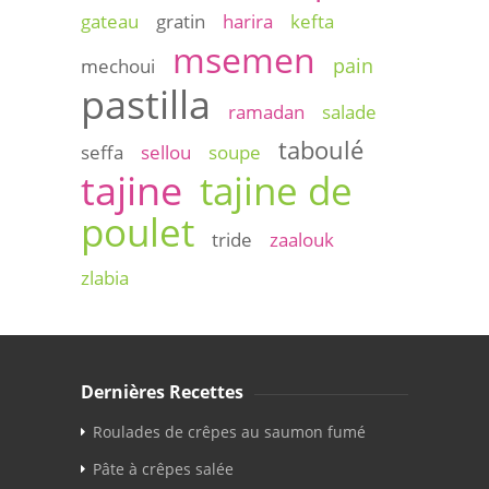
gateau
gratin
harira
kefta
msemen
pain
mechoui
pastilla
ramadan
salade
taboulé
seffa
sellou
soupe
tajine
tajine de
poulet
tride
zaalouk
zlabia
Dernières Recettes
Roulades de crêpes au saumon fumé
Pâte à crêpes salée