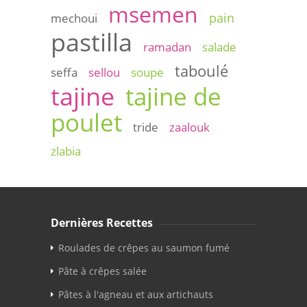
msemen
pain
mechoui
pastilla
ramadan
salade
taboulé
seffa
sellou
soupe
tajine
tajine de
poulet
tride
zaalouk
zlabia
Dernières Recettes
Roulades de crêpes au saumon fumé
Pâte à crêpes salée
Pâtes à l'agneau et aux artichauts