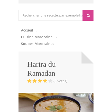
Cuisine marocaine
Entrées Chaudes
Accueil
Entrées Froides
Cuisine Marocaine
Tajines
Soupes Marocaines
Couscous
Harira du
Viandes
Ramadan
Volailles
(3 votes)
Poissons
Soupes
Pâtisseries