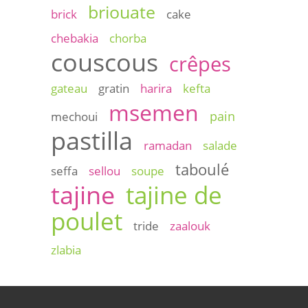
briouate
brick
cake
chebakia
chorba
couscous
crêpes
gateau
gratin
harira
kefta
msemen
pain
mechoui
pastilla
ramadan
salade
taboulé
seffa
sellou
soupe
tajine
tajine de
poulet
tride
zaalouk
zlabia