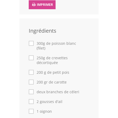
IMPRIMER
Volailles
Cuisines Orientales
Pâtisseries Orientales
Ingrédients
Recettes marocaine
300g de poisson blanc
(filet)
Cuisine Algérienne
250g de crevettes
décortiquée
Cuisine Tunisienne
200 g de petit pois
Cuisine Juive
200 gr de carotte
Cuisine Libanaise
deux branches de céleri
Articles
2 gousses d'ail
Actualités
1 oignon