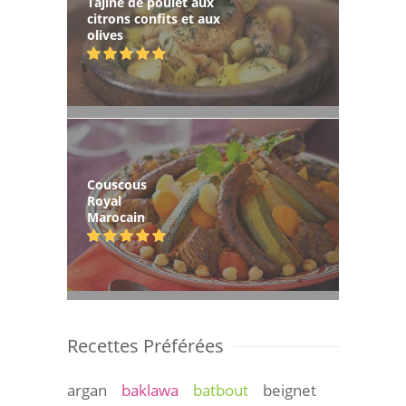
Tajine de poulet aux
citrons confits et aux
olives
Couscous
Royal
Marocain
Recettes Préférées
argan
baklawa
batbout
beignet