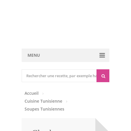
MENU
Cuisine marocaine
Entrées Chaudes
Accueil
Entrées Froides
Cuisine Tunisienne
Tajines
Soupes Tunisiennes
Couscous