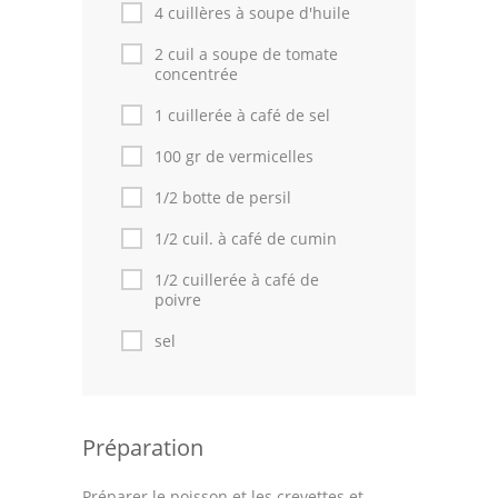
Astuces de cuisine
4 cuillères à soupe d'huile
2 cuil a soupe de tomate
Leçons de cuisine
concentrée
Fêtes Religieuses
1 cuillerée à café de sel
Chefs
100 gr de vermicelles
1/2 botte de persil
Forum
1/2 cuil. à café de cumin
Thèmes
1/2 cuillerée à café de
Espace Personnel
poivre
sel
Préparation
Préparer le poisson et les crevettes et