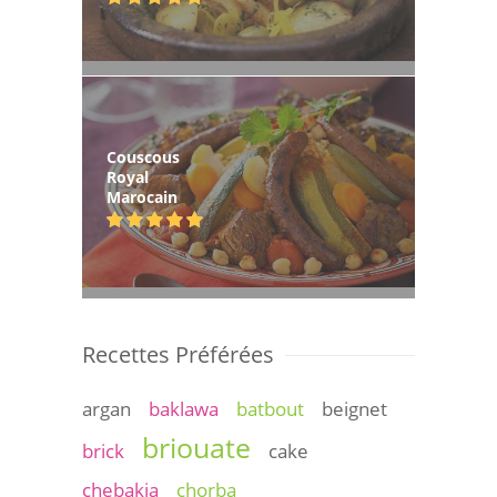
Couscous
Royal
Marocain
Recettes Préférées
argan
baklawa
batbout
beignet
briouate
brick
cake
chebakia
chorba