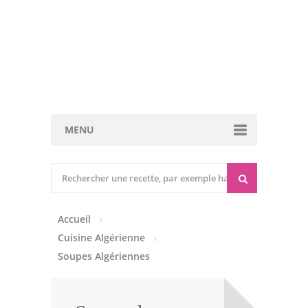
MENU
Cuisine marocaine
Entrées Chaudes
Accueil
Entrées Froides
Cuisine Algérienne
Tajines
Soupes Algériennes
Couscous