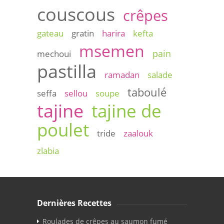
couscous
crêpes
gateau
gratin
harira
kefta
msemen
pain
mechoui
pastilla
ramadan
salade
taboulé
seffa
sellou
soupe
tajine
tajine de
poulet
tride
zaalouk
zlabia
Dernières Recettes
Roulades de crêpes au saumon fumé