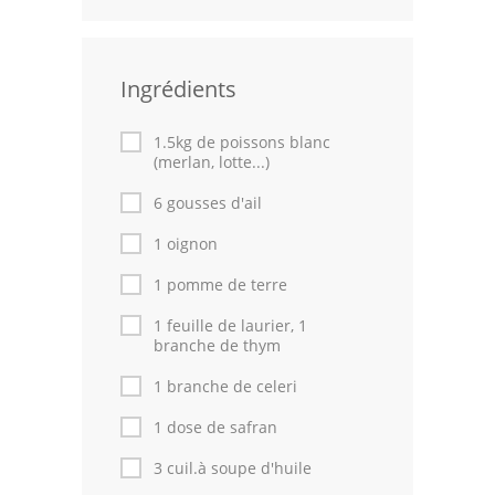
Volailles
Cuisines Orientales
Ingrédients
Pâtisseries Orientales
1.5kg de poissons blanc
(merlan, lotte...)
Recettes marocaine
6 gousses d'ail
Cuisine Algérienne
1 oignon
Cuisine Tunisienne
1 pomme de terre
Cuisine Juive
1 feuille de laurier, 1
branche de thym
Cuisine Libanaise
1 branche de celeri
Articles
1 dose de safran
Actualités
3 cuil.à soupe d'huile