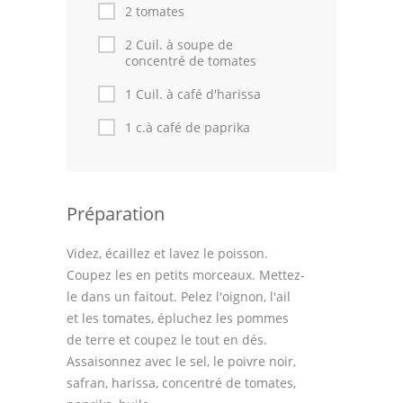
Astuces de cuisine
2 tomates
2 Cuil. à soupe de
Leçons de cuisine
concentré de tomates
Fêtes Religieuses
1 Cuil. à café d'harissa
Chefs
1 c.à café de paprika
Forum
Thèmes
Préparation
Espace Personnel
Videz, écaillez et lavez le poisson.
Coupez les en petits morceaux. Mettez-
le dans un faitout. Pelez l'oignon, l'ail
et les tomates, épluchez les pommes
de terre et coupez le tout en dés.
Assaisonnez avec le sel, le poivre noir,
safran, harissa, concentré de tomates,