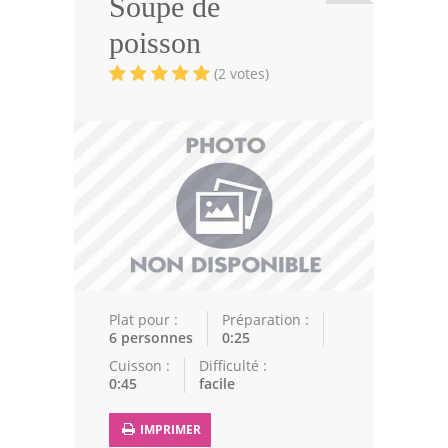
Soupe de
Viandes
poisson
Volailles
(2 votes)
Poissons
Soupes
Pâtisseries
Epices
Recettes Marocaine
Couscous
Plat pour :
Préparation :
6 personnes
0:25
Tajines
Cuisson :
Difficulté :
0:45
facile
Viandes
Poissons
IMPRIMER