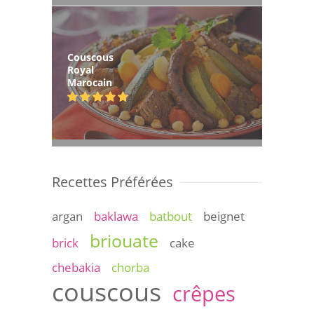
Couscous
Royal
Marocain
Recettes Préférées
argan
baklawa
batbout
beignet
briouate
brick
cake
chebakia
chorba
couscous
crêpes