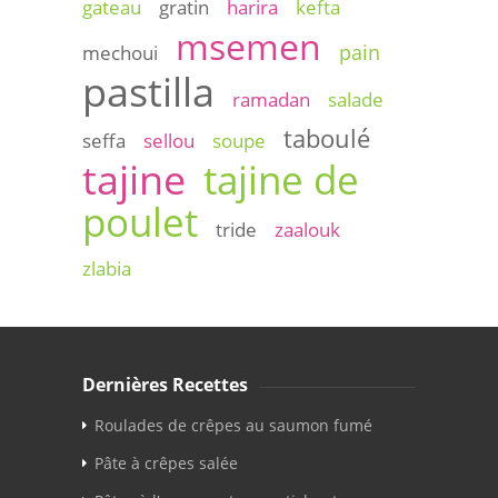
gateau
gratin
harira
kefta
msemen
pain
mechoui
pastilla
ramadan
salade
taboulé
seffa
sellou
soupe
tajine
tajine de
poulet
tride
zaalouk
zlabia
Dernières Recettes
Roulades de crêpes au saumon fumé
Pâte à crêpes salée