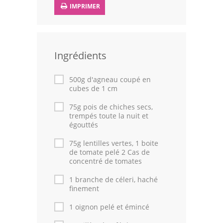
IMPRIMER
Leçons de cuisine
Fêtes Religieuses
Ingrédients
Chefs
Forum
500g d'agneau coupé en
cubes de 1 cm
Thèmes
75g pois de chiches secs,
trempés toute la nuit et
Espace Personnel
égouttés
75g lentilles vertes, 1 boite
de tomate pelé 2 Cas de
concentré de tomates
1 branche de céleri, haché
finement
1 oignon pelé et émincé