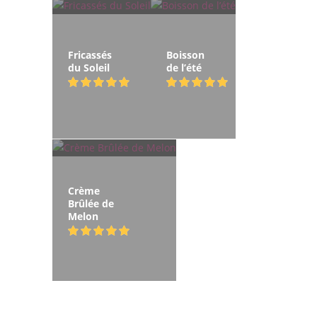
Fricassés
Boisson
du Soleil
de l’été
Crème
Brûlée de
Melon