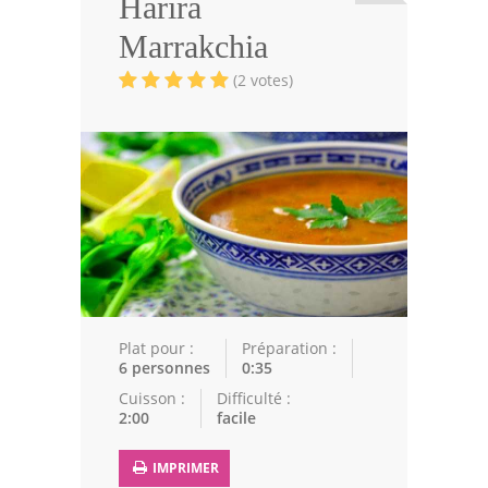
Harira
Viandes
Marrakchia
Volailles
(2 votes)
Poissons
Soupes
Pâtisseries
Epices
Recettes Marocaine
Couscous
Plat pour :
Préparation :
6 personnes
0:35
Tajines
Cuisson :
Difficulté :
2:00
facile
Viandes
Poissons
IMPRIMER