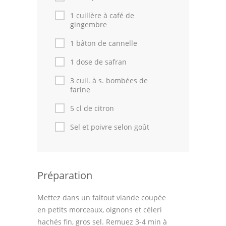
Astuces de cuisine
1 cuillère à café de
gingembre
Leçons de cuisine
1 bâton de cannelle
Fêtes Religieuses
1 dose de safran
Chefs
3 cuil. à s. bombées de
farine
Forum
5 cl de citron
Thèmes
Sel et poivre selon goût
Espace Personnel
Préparation
Mettez dans un faitout viande coupée
en petits morceaux, oignons et céleri
hachés fin, gros sel. Remuez 3-4 min à