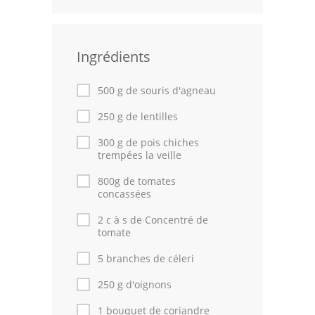
Volailles
Cuisines Orientales
Ingrédients
Pâtisseries Orientales
500 g de souris d'agneau
Recettes marocaine
250 g de lentilles
Cuisine Algérienne
300 g de pois chiches
trempées la veille
Cuisine Tunisienne
800g de tomates
concassées
Cuisine Juive
2 c à s de Concentré de
Cuisine Libanaise
tomate
5 branches de céleri
Articles
250 g d'oignons
Actualités
1 bouquet de coriandre