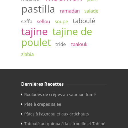
pastilla
ramadan
salade
taboulé
seffa
sellou
soupe
tajine
tajine de
poulet
tride
zaalouk
zlabia
Dernières Recettes
Roulades de crêpes au saumon fumé
Pâte à crêpes salée
Pâtes à l'agneau et aux artichauts
Taboulé au quinoa à la citrouille et Tahiné