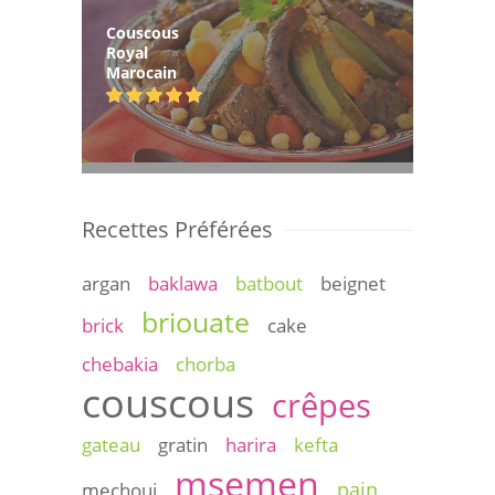
Couscous
Royal
Marocain
Recettes Préférées
argan
baklawa
batbout
beignet
briouate
brick
cake
chebakia
chorba
couscous
crêpes
gateau
gratin
harira
kefta
msemen
pain
mechoui