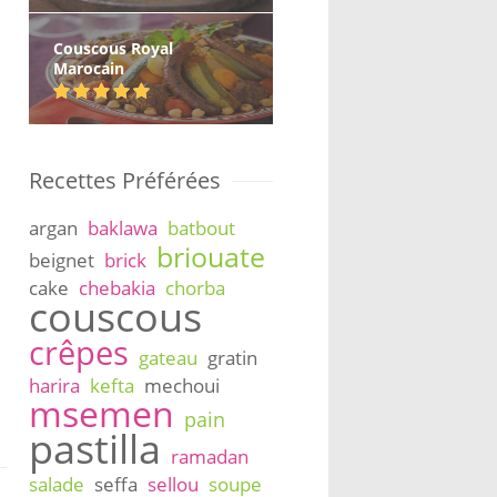
Couscous Royal
Marocain
Recettes Préférées
argan
baklawa
batbout
briouate
beignet
brick
cake
chebakia
chorba
couscous
crêpes
gateau
gratin
harira
kefta
mechoui
msemen
pain
pastilla
ramadan
salade
seffa
sellou
soupe