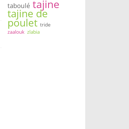
tajine
taboulé
tajine de
poulet
tride
zaalouk
zlabia