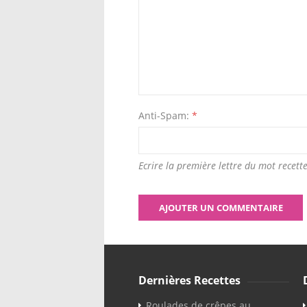
Anti-Spam:
*
Ecrire la première lettre du mot recette
Dernières Recettes
Roulades de crêpes au