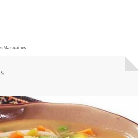
s Marocaines
s