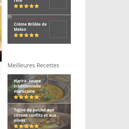
l’été
Crème Brûlée de
Melon
Meilleures Recettes
Harira- soupe
traditionnelle
marocaine
Tajine de poulet aux
citrons confits et aux
olives