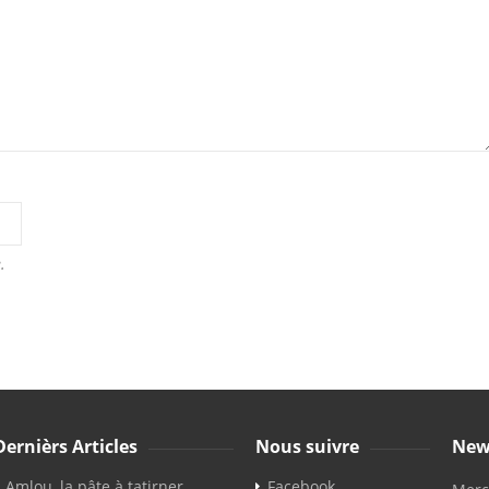
.
Dernièrs Articles
Nous suivre
New
Amlou, la pâte à tatirner
Facebook