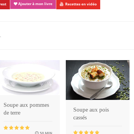
Ajouter à mon livre
rest
Recettes en vidéo
.
Soupe aux pommes
Soupe aux pois
de terre
cassés
50 MIN