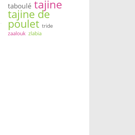
tajine
taboulé
tajine de
poulet
tride
zaalouk
zlabia