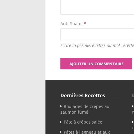
Anti-Spam:
*
Ecrire la première lettre du mot recette
Dernières Recettes
Roulades de crêpes au
saumon fumé
Pâte à crêpes salée
Pâtes à l'agneau et aux