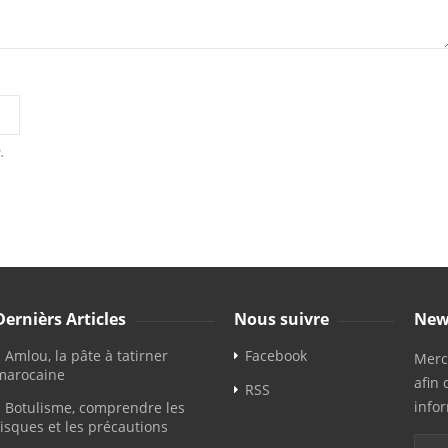
.
Dernièrs Articles
Nous suivre
New
Amlou, la pâte à tatirner
Facebook
Merci
marocaine
afin 
RSS
info
Botulisme, comprendre les
risques et les précautions