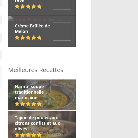
l’été
Crème Brûlée de
Melon
Meilleures Recettes
Harira- soupe
traditionnelle
marocaine
Tajine de poulet aux
citrons confits et aux
olives