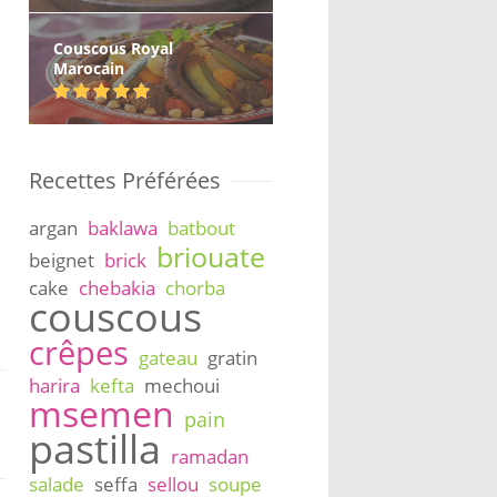
Couscous Royal
Marocain
Recettes Préférées
argan
baklawa
batbout
briouate
beignet
brick
cake
chebakia
chorba
couscous
crêpes
gateau
gratin
harira
kefta
mechoui
msemen
pain
pastilla
ramadan
salade
seffa
sellou
soupe