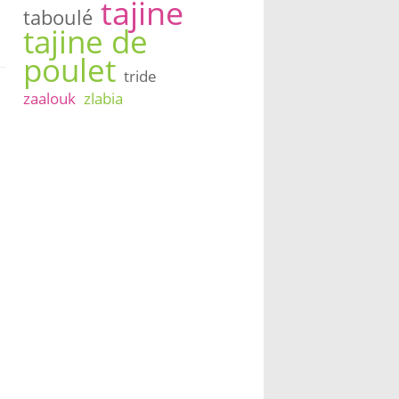
tajine
taboulé
tajine de
poulet
tride
zaalouk
zlabia