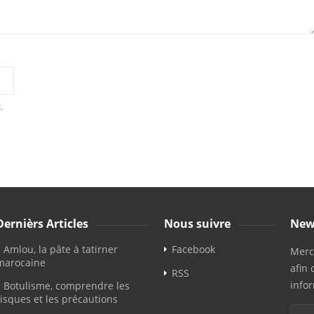
.
Dernièrs Articles
Nous suivre
New
Amlou, la pâte à tatirner
Facebook
Merci
marocaine
afin 
RSS
info
Botulisme, comprendre les
risques et les précautions