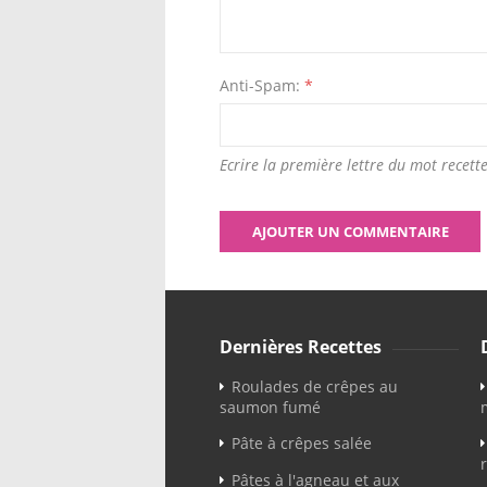
Anti-Spam:
*
Ecrire la première lettre du mot recette
Dernières Recettes
Roulades de crêpes au
saumon fumé
Pâte à crêpes salée
Pâtes à l'agneau et aux