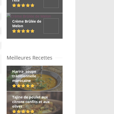
l’été
Crème Brûlée de
Melon
Meilleures Recettes
Harira- soupe
traditionnelle
marocaine
Tajine de poulet aux
citrons confits et aux
olives