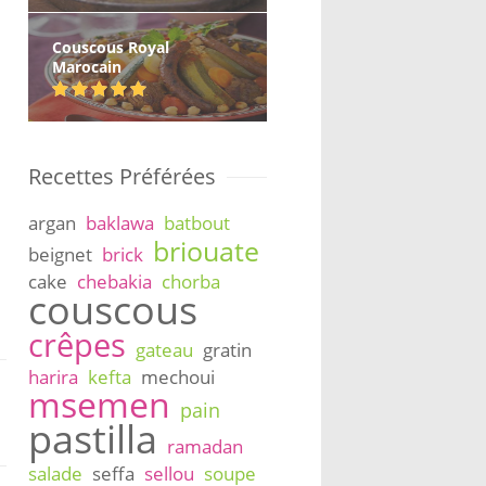
Couscous Royal
Marocain
Recettes Préférées
argan
baklawa
batbout
briouate
beignet
brick
cake
chebakia
chorba
couscous
crêpes
gateau
gratin
harira
kefta
mechoui
msemen
pain
pastilla
ramadan
salade
seffa
sellou
soupe