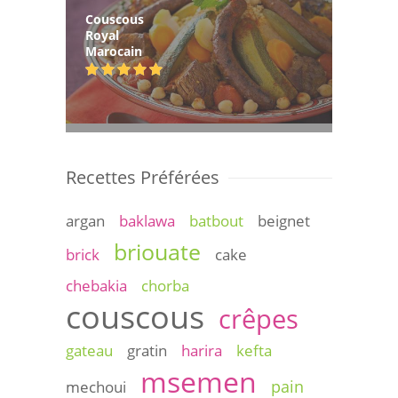
Couscous
Royal
Marocain
Recettes Préférées
argan
baklawa
batbout
beignet
briouate
brick
cake
chebakia
chorba
couscous
crêpes
gateau
gratin
harira
kefta
msemen
pain
mechoui