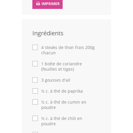
IMPRIMER
Leçons de cuisine
Fêtes Religieuses
Ingrédients
Chefs
Forum
4 steaks de thon frais 200g
chacun
Thèmes
1 botte de coriandre
(feuilles et tiges)
Espace Personnel
3 gousses d'ail
½ c. à thé de paprika
½ c. à thé de cumin en
poudre
½ c. à thé de chili en
poudre