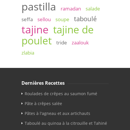
pastilla
ramadan
salade
taboulé
seffa
sellou
soupe
tajine
tajine de
poulet
tride
zaalouk
zlabia
Dernières Recettes
Roulades de crêpes au saumon fumé
Pâte à crêpes salée
Pâtes à l'agneau et aux artichauts
Taboulé au quinoa à la citrouille et Tahiné