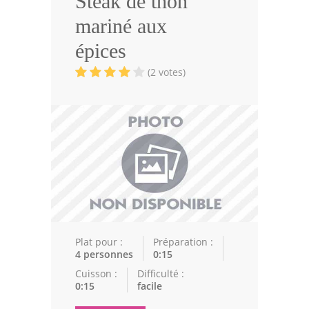
Steak de thon
Volailles
mariné aux
Cuisines Orientales
épices
Pâtisseries Orientales
(2 votes)
Recettes marocaine
Cuisine Algérienne
Cuisine Tunisienne
Cuisine Juive
Cuisine Libanaise
Articles
Plat pour :
Préparation :
4 personnes
0:15
Actualités
Cuisson :
Difficulté :
0:15
facile
Astuces de cuisine