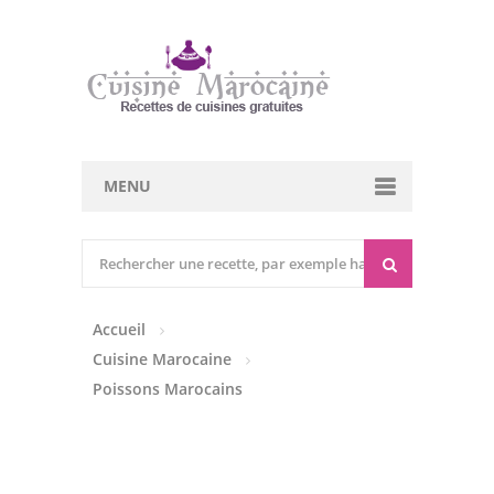
MENU
Cuisine marocaine
Entrées Chaudes
Accueil
Entrées Froides
Cuisine Marocaine
Tajines
Poissons Marocains
Couscous
Viandes