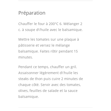
Astuces de cuisine
Préparation
Leçons de cuisine
Fêtes Religieuses
Chauffer le four à 200°C 6. Mélanger 2
c. à soupe d\'huile avec le balsamique.
Chefs
Mettre les tomates sur une plaque à
Forum
pâtisserie et versez le mélange
balsamique. Faites rôtir pendant 15
Thèmes
minutes.
Espace Personnel
Pendant ce temps, chauffer un gril.
Assaisonner légèrement d\'huile les
steaks de thon puis cuire 2 minutes de
chaque côté. Servir avec des tomates,
olives, feuilles de salade et la sauce
balsamique.