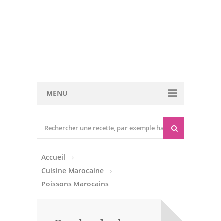
MENU
Cuisine marocaine
Entrées Chaudes
Accueil
Entrées Froides
Cuisine Marocaine
Tajines
Poissons Marocains
Couscous