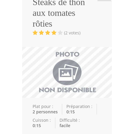
Steaks de thon
Viandes
aux tomates
Volailles
rôties
Poissons
(2 votes)
Soupes
Pâtisseries
Epices
Recettes Marocaine
Couscous
Tajines
Plat pour :
Préparation :
2 personnes
0:15
Viandes
Cuisson :
Difficulté :
0:15
facile
Poissons