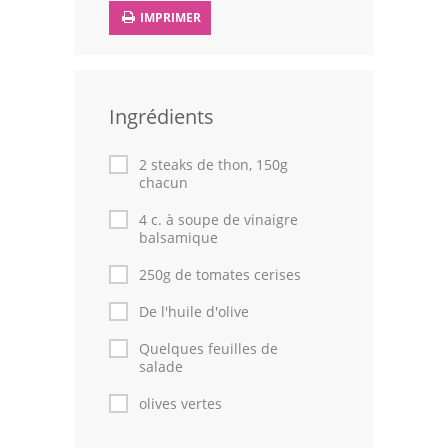
IMPRIMER
Volailles
Cuisines Orientales
Pâtisseries Orientales
Ingrédients
Recettes marocaine
2 steaks de thon, 150g
chacun
Cuisine Algérienne
4 c. à soupe de vinaigre
balsamique
Cuisine Tunisienne
250g de tomates cerises
Cuisine Juive
De l'huile d'olive
Cuisine Libanaise
Quelques feuilles de
salade
Articles
olives vertes
Actualités