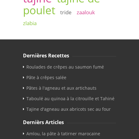
poulet
tride
zaalouk
zlabia
Dernières Recettes
Roulades de crêpes au saumon fumé
Pâte à crêpes salée
Pâtes à l'agneau et aux artichauts
Taboulé au quinoa à la citrouille et Tahiné
Tajine d'agneau aux abricots sec au four
Dernièrs Articles
Amlou, la pâte à tatirner marocaine