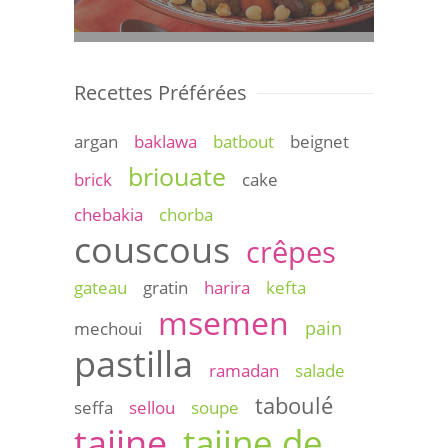
Recettes Préférées
argan
baklawa
batbout
beignet
briouate
brick
cake
chebakia
chorba
couscous
crêpes
gateau
gratin
harira
kefta
msemen
pain
mechoui
pastilla
ramadan
salade
taboulé
seffa
sellou
soupe
tajine
tajine de