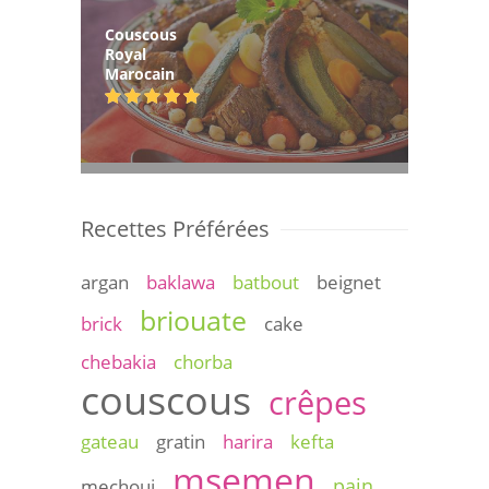
Couscous
Royal
Marocain
Recettes Préférées
argan
baklawa
batbout
beignet
briouate
brick
cake
chebakia
chorba
couscous
crêpes
gateau
gratin
harira
kefta
msemen
pain
mechoui