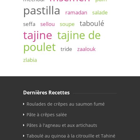
pastilla
ramadan
salade
taboulé
seffa
sellou
soupe
tajine
tajine de
poulet
tride
zaalouk
zlabia
Dernières Recettes
Roulades de crêpes au saumon fumé
Pâte à crêpes salée
Pâtes à l'agneau et aux artichauts
Taboulé au quinoa à la citrouille et Tahiné