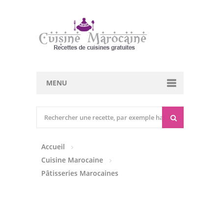
MENU
Cuisine marocaine
Entrées Chaudes
Accueil
Entrées Froides
Cuisine Marocaine
Tajines
Pâtisseries Marocaines
Couscous
Viandes