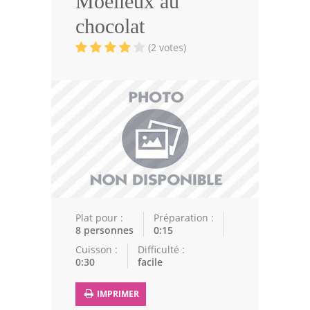
Moelleux au
Volailles
chocolat
Cuisines Orientales
(2 votes)
Pâtisseries Orientales
Recettes marocaine
Cuisine Algérienne
Cuisine Tunisienne
Cuisine Juive
Cuisine Libanaise
Plat pour :
Préparation :
8 personnes
0:15
Articles
Cuisson :
Difficulté :
0:30
facile
Actualités
IMPRIMER
Astuces de cuisine