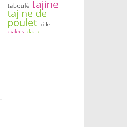
tajine
taboulé
tajine de
poulet
tride
zaalouk
zlabia