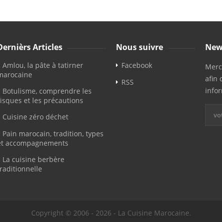
Dernièrs Articles
Nous suivre
New
Amlou, la pâte à tatirner
Facebook
Merci
marocaine
afin 
RSS
info
Botulisme, comprendre les
risques et les précautions
Cuisine zéro déchet
Pain marocain, tradition, types
et accompagnements
La cuisine berbère
traditionnelle
Copyright © 2006 - 2026 - La Cuisine Marocaine.