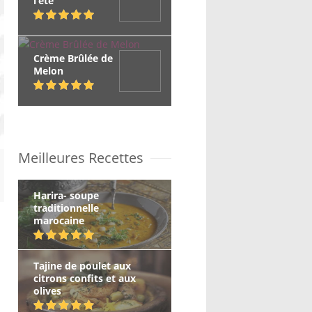
l’été
Crème Brûlée de
Melon
Meilleures Recettes
Harira- soupe
traditionnelle
marocaine
Tajine de poulet aux
citrons confits et aux
olives