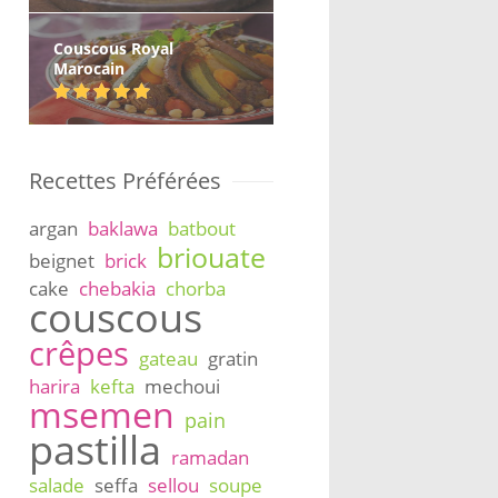
Couscous Royal
Marocain
Recettes Préférées
argan
baklawa
batbout
briouate
beignet
brick
cake
chebakia
chorba
couscous
crêpes
gateau
gratin
harira
kefta
mechoui
msemen
pain
pastilla
ramadan
salade
seffa
sellou
soupe