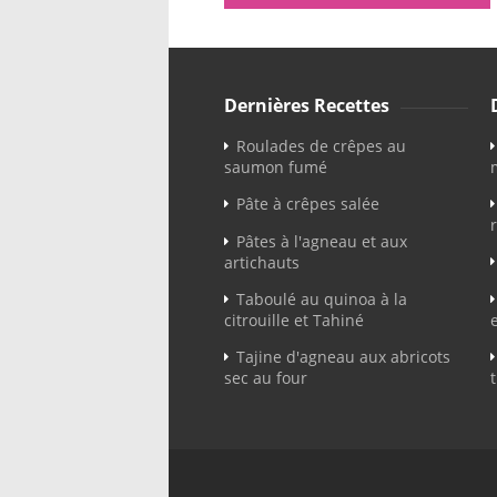
Dernières Recettes
Roulades de crêpes au
saumon fumé
Pâte à crêpes salée
Pâtes à l'agneau et aux
artichauts
Taboulé au quinoa à la
citrouille et Tahiné
Tajine d'agneau aux abricots
sec au four