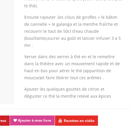
le thè).
Ensuite rajouter ,les clous de girofles + le bâton
de cannelle + le galanga et la menthe fraîche et
recouvrir le tout de 50cl d'eau chaude
(bouillante),sucrer au goût et laisser infuser 3 a 5
mn .
Verser dans des verres à thè en et le remettre
dans la théière avec un mouvement rapide et de
haut en bas pour aérer le thè (apparition de
mousse)et faire libérer tout ces arômes .
Ajouter les quelques gouttes de citron et
déguster ce thé la menthe relevé aux épices
Ajouter à mon livre
rest
Recettes en vidéo