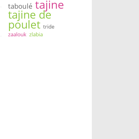
tajine
taboulé
tajine de
poulet
tride
zaalouk
zlabia