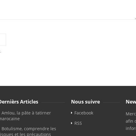
.
Dernièrs Articles
Nous suivre
New
Amlou, la pâte à tatirner
Facebook
Merci
marocaine
afin 
RSS
info
Botulisme, comprendre les
risques et les précautions