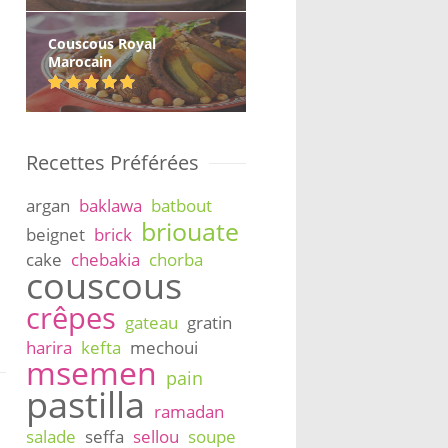
Couscous Royal
Marocain
Recettes Préférées
argan
baklawa
batbout
briouate
beignet
brick
cake
chebakia
chorba
couscous
crêpes
gateau
gratin
harira
kefta
mechoui
msemen
pain
pastilla
ramadan
salade
seffa
sellou
soupe