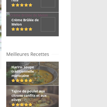
l’été
Crème Brûlée de
Melon
Meilleures Recettes
Harira- soupe
traditionnelle
marocaine
Tajine de poulet aux
citrons confits et aux
olives