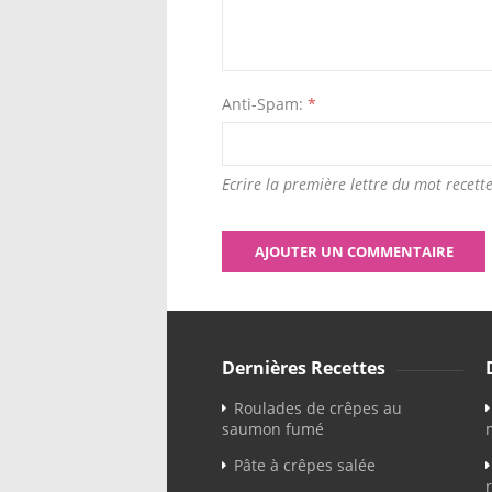
Anti-Spam:
*
Ecrire la première lettre du mot recette
Dernières Recettes
Roulades de crêpes au
saumon fumé
Pâte à crêpes salée