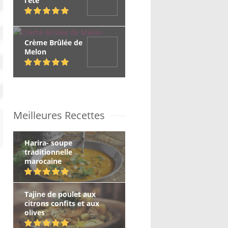
l’été
Crème Brûlée de
Melon
Meilleures Recettes
Harira- soupe
traditionnelle
marocaine
Tajine de poulet aux
citrons confits et aux
olives