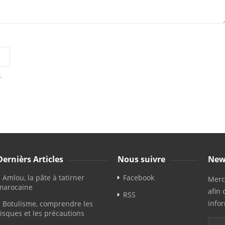
.
Dernièrs Articles
Nous suivre
New
Amlou, la pâte à tatirner
Facebook
Merci
marocaine
afin 
RSS
info
Botulisme, comprendre les
risques et les précautions