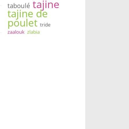
tajine
taboulé
tajine de
poulet
tride
zaalouk
zlabia