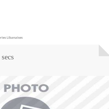
eries Libanaises
 secs