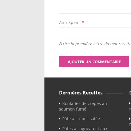
Anti-Spam:
*
Ecrire la première lettre du mot recette
Dernières Recettes
Roulades de crêpes au
saumon fumé
Pâte à crêpes salée
Pâtes à l'agneau et aux