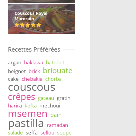
Couscous Royal
Marocain
Recettes Préférées
argan
baklawa
batbout
briouate
beignet
brick
cake
chebakia
chorba
couscous
crêpes
gateau
gratin
harira
kefta
mechoui
msemen
pain
pastilla
ramadan
salade
seffa
sellou
soupe