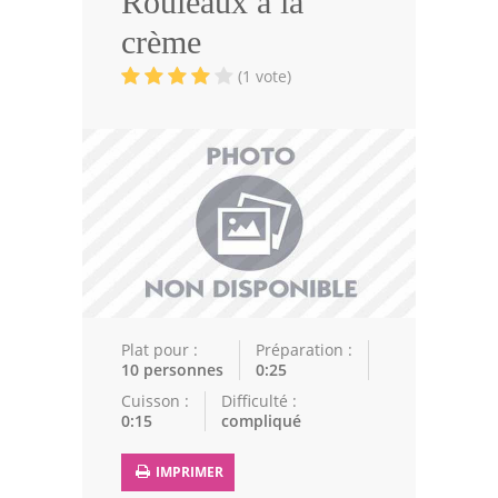
Rouleaux à la
Volailles
crème
Cuisines Orientales
(1 vote)
Pâtisseries Orientales
Recettes marocaine
Cuisine Algérienne
Cuisine Tunisienne
Cuisine Juive
Cuisine Libanaise
Plat pour :
Préparation :
10 personnes
0:25
Articles
Cuisson :
Difficulté :
0:15
compliqué
Actualités
IMPRIMER
Astuces de cuisine