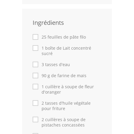
Leçons de cuisine
Ingrédients
Fêtes Religieuses
Chefs
25 feuilles de pâte filo
Forum
1 boîte de Lait concentré
sucré
Thèmes
3 tasses d'eau
Espace Personnel
90 g de farine de maïs
1 cuillère à soupe de fleur
d'oranger
2 tasses d'huile végétale
pour friture
2 cuillères à soupe de
pistaches concassées