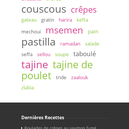
couscous
crêpes
gateau
gratin
harira
kefta
msemen
pain
mechoui
pastilla
ramadan
salade
taboulé
seffa
sellou
soupe
tajine
tajine de
poulet
tride
zaalouk
zlabia
Dernières Recettes
Roulades de crêpes au saumon fumé