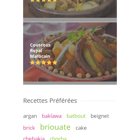
Couscous
Royal
Marocain
Recettes Préférées
argan
baklawa
batbout
beignet
briouate
brick
cake
chebakia
chorba