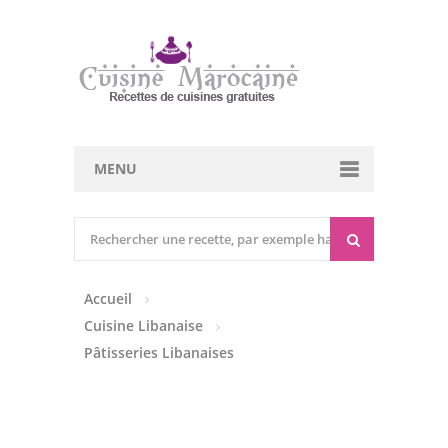
MENU
Cuisine marocaine
Entrées Chaudes
Accueil
Entrées Froides
Cuisine Libanaise
Tajines
Pâtisseries Libanaises
Couscous
Viandes