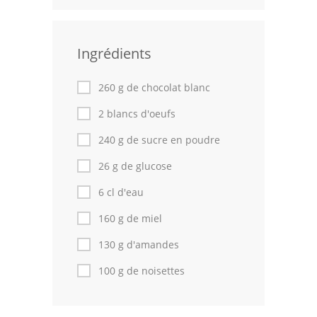
Leçons de cuisine
Ingrédients
Fêtes Religieuses
Chefs
260 g de chocolat blanc
Forum
2 blancs d'oeufs
240 g de sucre en poudre
Thèmes
26 g de glucose
Espace Personnel
6 cl d'eau
160 g de miel
130 g d'amandes
100 g de noisettes