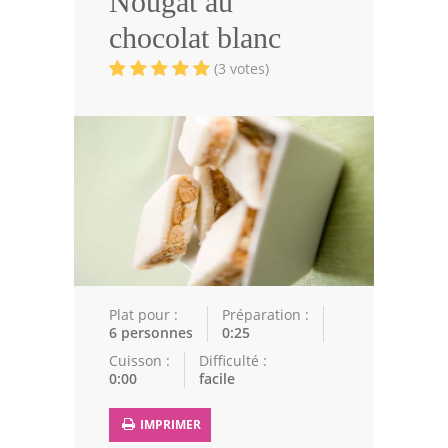
Nougat au
Volailles
chocolat blanc
Cuisines Orientales
(3 votes)
Pâtisseries Orientales
Recettes marocaine
Cuisine Algérienne
Cuisine Tunisienne
Cuisine Juive
Cuisine Libanaise
Plat pour :
Préparation :
6 personnes
0:25
Articles
Cuisson :
Difficulté :
0:00
facile
Actualités
IMPRIMER
Astuces de cuisine