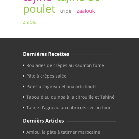
poulet
tride
zaalouk
zlabia
Dernières Recettes
Roulades de crêpes au saumon fumé
Pâte à crêpes salée
Pâtes à l'agneau et aux artichauts
Taboulé au quinoa à la citrouille et Tahiné
Tajine d'agneau aux abricots sec au four
Dernièrs Articles
Amlou, la pâte à tatirner marocaine