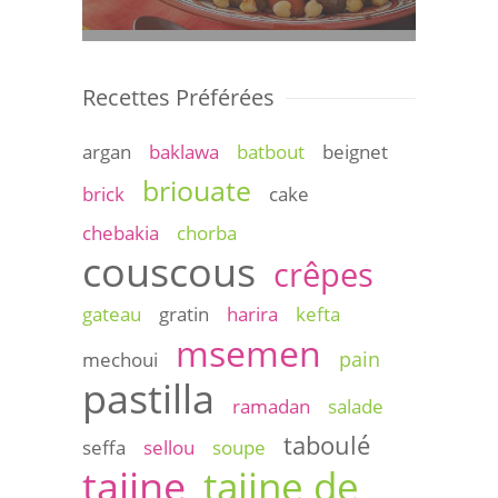
Recettes Préférées
argan
baklawa
batbout
beignet
briouate
brick
cake
chebakia
chorba
couscous
crêpes
gateau
gratin
harira
kefta
msemen
pain
mechoui
pastilla
ramadan
salade
taboulé
seffa
sellou
soupe
tajine
tajine de