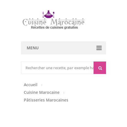
MENU
Cuisine marocaine
Entrées Chaudes
Accueil
Entrées Froides
Cuisine Marocaine
Tajines
Pâtisseries Marocaines
Couscous
Viandes