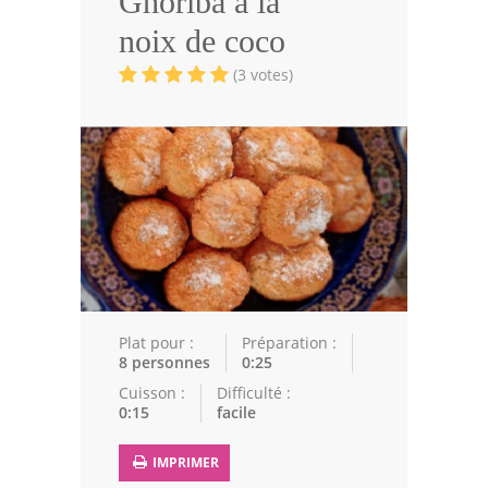
Ghoriba à la
Volailles
noix de coco
Cuisines Orientales
(3 votes)
Pâtisseries Orientales
Recettes marocaine
Cuisine Algérienne
Cuisine Tunisienne
Cuisine Juive
Cuisine Libanaise
Plat pour :
Préparation :
8 personnes
0:25
Articles
Cuisson :
Difficulté :
0:15
facile
Actualités
IMPRIMER
Astuces de cuisine