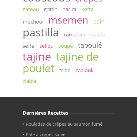
gateau
gratin
harira
kefta
msemen
pain
mechoui
pastilla
ramadan
salade
taboulé
seffa
sellou
soupe
tajine
tajine de
poulet
tride
zaalouk
zlabia
Dernières Recettes
Roulades de crêpes au saumon fumé
Pâte à crêpes salée