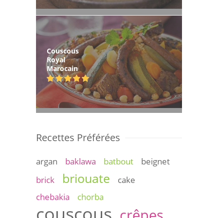
Couscous
Royal
Marocain
Recettes Préférées
argan
baklawa
batbout
beignet
briouate
brick
cake
chebakia
chorba
couscous
crêpes