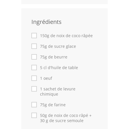
Leçons de cuisine
Ingrédients
Fêtes Religieuses
Chefs
150g de noix de coco râpée
Forum
75g de sucre glace
75g de beurre
Thèmes
5 cl d'huile de table
Espace Personnel
1 oeuf
1 sachet de levure
chimique
75g de farine
50g de noix de coco râpé +
30 g de sucre semoule