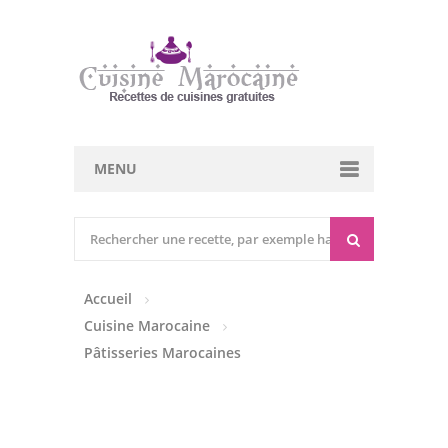
MENU
Cuisine marocaine
Entrées Chaudes
Accueil
Entrées Froides
Cuisine Marocaine
Tajines
Pâtisseries Marocaines
Couscous
Viandes