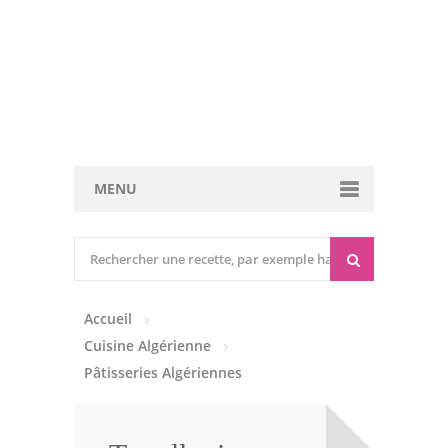
MENU
Cuisine marocaine
Entrées Chaudes
Accueil
Entrées Froides
Cuisine Algérienne
Tajines
Pâtisseries Algériennes
Couscous