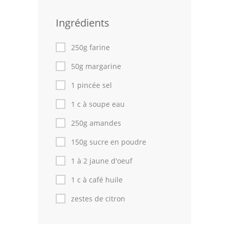
Volailles
Ingrédients
Cuisines Orientales
250g farine
Pâtisseries Orientales
50g margarine
Recettes marocaine
1 pincée sel
Cuisine Algérienne
1 c à soupe eau
Cuisine Tunisienne
250g amandes
150g sucre en poudre
Cuisine Juive
1 à 2 jaune d'oeuf
Cuisine Libanaise
1 c à café huile
Articles
zestes de citron
Actualités