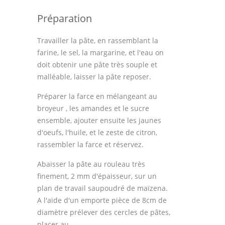
Astuces de cuisine
Préparation
Leçons de cuisine
Travailler la pâte, en rassemblant la
Fêtes Religieuses
farine, le sel, la margarine, et l'eau on
doit obtenir une pâte très souple et
Chefs
malléable, laisser la pâte reposer.
Forum
Préparer la farce en mélangeant au
broyeur , les amandes et le sucre
Thèmes
ensemble, ajouter ensuite les jaunes
d'oeufs, l'huile, et le zeste de citron,
Espace Personnel
rassembler la farce et réservez.
Abaisser la pâte au rouleau très
finement, 2 mm d'épaisseur, sur un
plan de travail saupoudré de maïzena.
A l'aide d'un emporte pièce de 8cm de
diamètre prélever des cercles de pâtes,
placer au