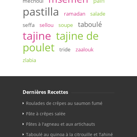
pain
mechoui
pastilla
ramadan
salade
taboulé
seffa
sellou
soupe
tajine
tajine de
poulet
tride
zaalouk
zlabia
Dernières Recettes
Roulades de crêpes au saumon fumé
Pâte à crêpes salée
Pâtes à l'agneau et aux artichauts
Taboulé au quinoa à la citrouille et Tahiné