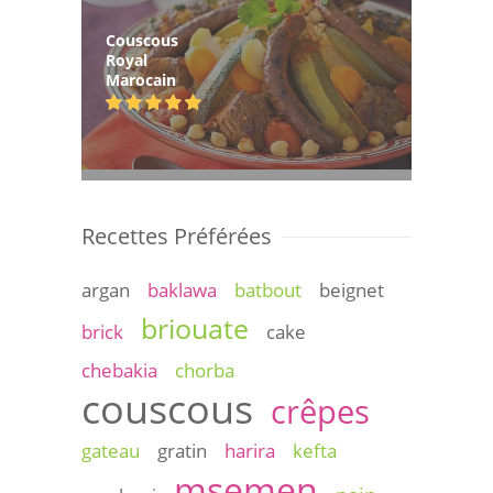
Couscous
Royal
Marocain
Recettes Préférées
argan
baklawa
batbout
beignet
briouate
brick
cake
chebakia
chorba
couscous
crêpes
gateau
gratin
harira
kefta
msemen