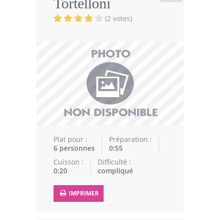
Tortelloni
Viandes
(2 votes)
Volailles
Poissons
Soupes
Pâtisseries
Epices
Recettes Marocaine
Plat pour :
Préparation :
Couscous
6 personnes
0:55
Cuisson :
Difficulté :
Tajines
0:20
compliqué
Viandes
IMPRIMER
Poissons