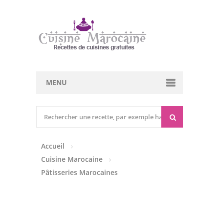
MENU
Cuisine marocaine
Entrées Chaudes
Accueil
Entrées Froides
Cuisine Marocaine
Tajines
Pâtisseries Marocaines
Couscous
Viandes