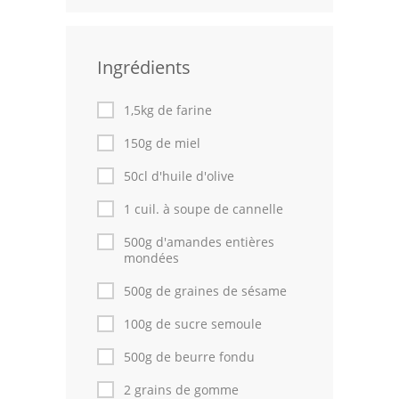
Leçons de cuisine
Ingrédients
Fêtes Religieuses
Chefs
1,5kg de farine
Forum
150g de miel
50cl d'huile d'olive
Thèmes
1 cuil. à soupe de cannelle
Espace Personnel
500g d'amandes entières
mondées
500g de graines de sésame
100g de sucre semoule
500g de beurre fondu
2 grains de gomme