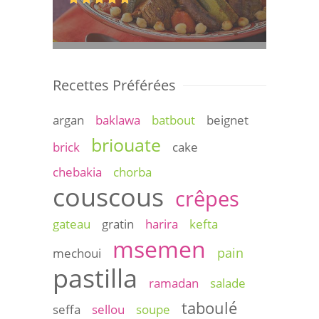
Recettes Préférées
argan
baklawa
batbout
beignet
briouate
brick
cake
chebakia
chorba
couscous
crêpes
gateau
gratin
harira
kefta
msemen
pain
mechoui
pastilla
ramadan
salade
taboulé
seffa
sellou
soupe