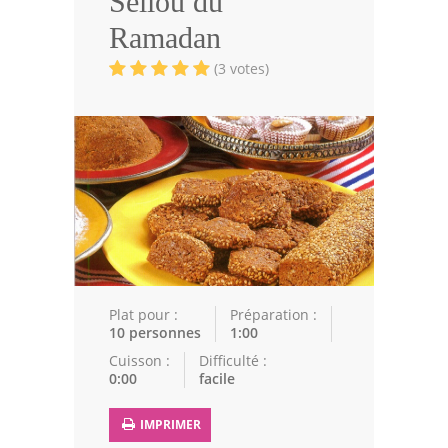
Sellou du
Volailles
Ramadan
Cuisines Orientales
(3 votes)
Pâtisseries Orientales
Recettes marocaine
Cuisine Algérienne
Cuisine Tunisienne
Cuisine Juive
Cuisine Libanaise
Plat pour :
Préparation :
10 personnes
1:00
Articles
Cuisson :
Difficulté :
0:00
facile
Actualités
IMPRIMER
Astuces de cuisine