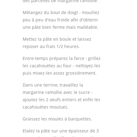
des parcelles de margarine ramollie.
Thèmes
Mélangez du bout de doigt - mouillez
peu â peu d'eau froide afin d'obtenir
Espace Personnel
une pâte bien ferme mais malléable.
Mettez la pâte en boule et laissez
reposer au frais 1/2 heures.
Entre-temps préparez la farce : grillez
les cacahouètes au four - nettoyez-les
puis mixez-les assez grossièrement.
Dans une terrine, travaillez la
margarine ramollie avec le sucre -
ajoutez les 2 oeufs entiers et enfin les
cacahouètes moulues.
Graissez les moules à barquettes.
Etalez la pâte sur une épaisseur de 3