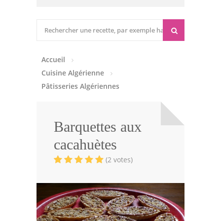
Cuisine marocaine
Entrées Chaudes
Accueil
Entrées Froides
Cuisine Algérienne
Tajines
Pâtisseries Algériennes
Couscous
Barquettes aux
Viandes
cacahuètes
Volailles
(2 votes)
Poissons
Soupes
Pâtisseries