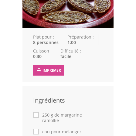
Epices
Recettes Marocaine
Couscous
Plat pour :
Préparation :
8 personnes
1:00
Tajines
Cuisson :
Difficulté :
0:30
facile
Viandes
Poissons
IMPRIMER
Volailles
Cuisines Orientales
Ingrédients
Pâtisseries Orientales
250 g de margarine
ramollie
Recettes marocaine
eau pour mélanger
Cuisine Algérienne