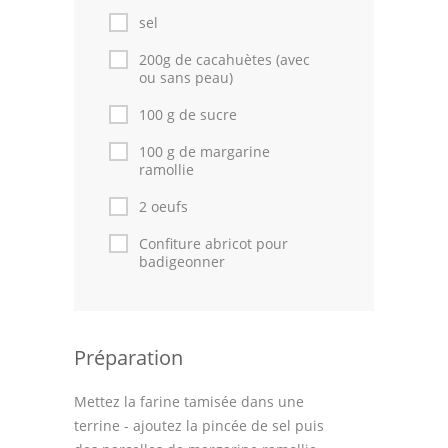
sel
Cuisine Tunisienne
200g de cacahuètes (avec
ou sans peau)
Cuisine Juive
100 g de sucre
Cuisine Libanaise
100 g de margarine
ramollie
Articles
2 oeufs
Actualités
Confiture abricot pour
Astuces de cuisine
badigeonner
Leçons de cuisine
Fêtes Religieuses
Préparation
Chefs
Mettez la farine tamisée dans une
terrine - ajoutez la pincée de sel puis
Forum