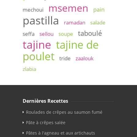
msemen
pain
mechoui
pastilla
ramadan
salade
taboulé
seffa
sellou
soupe
tajine
tajine de
poulet
tride
zaalouk
zlabia
Dernières Recettes
Roulades de crêpes au saumon fumé
Pâte à crêpes salée
Pâtes à l'agneau et aux artichauts