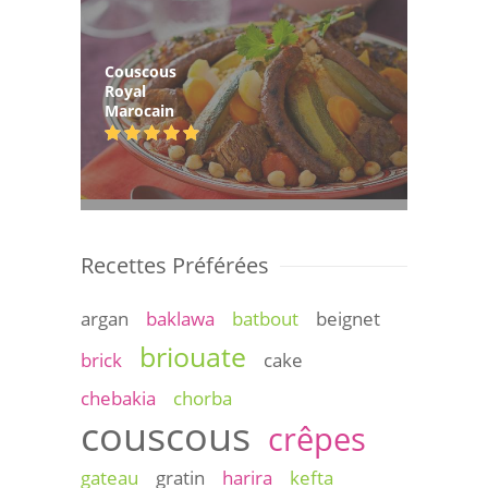
Couscous
Royal
Marocain
Recettes Préférées
argan
baklawa
batbout
beignet
briouate
brick
cake
chebakia
chorba
couscous
crêpes
gateau
gratin
harira
kefta