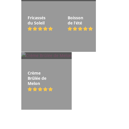
Fricassés
Boisson
du Soleil
de l’été
Crème
Brûlée de
Melon