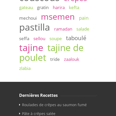
gateau
gratin
harira
kefta
msemen
pain
mechoui
pastilla
ramadan
salade
taboulé
seffa
sellou
soupe
tajine
tajine de
poulet
tride
zaalouk
zlabia
Dernières Recettes
Roulades de crêpes au saumon fumé
Pâte à crêpes salée