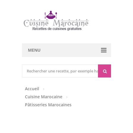
MENU
Cuisine marocaine
Entrées Chaudes
Accueil
Entrées Froides
Cuisine Marocaine
Tajines
Pâtisseries Marocaines
Couscous
Viandes