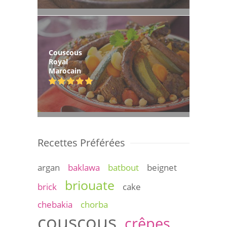
Couscous
Royal
Marocain
Recettes Préférées
argan
baklawa
batbout
beignet
briouate
brick
cake
chebakia
chorba
couscous
crêpes