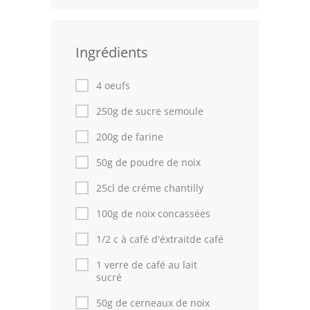
Leçons de cuisine
Ingrédients
Fêtes Religieuses
Chefs
4 oeufs
Forum
250g de sucre semoule
200g de farine
Thèmes
50g de poudre de noix
Espace Personnel
25cl de créme chantilly
100g de noix concassées
1/2 c à café d'éxtraitde café
1 verre de café au lait
sucré
50g de cerneaux de noix