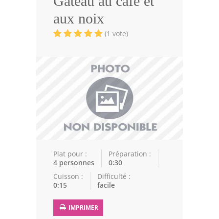
Gâteau au café et
Volailles
aux noix
Cuisines Orientales
(1 vote)
Pâtisseries Orientales
Recettes marocaine
Cuisine Algérienne
Cuisine Tunisienne
Cuisine Juive
Cuisine Libanaise
Plat pour :
Préparation :
4 personnes
0:30
Articles
Cuisson :
Difficulté :
0:15
facile
Actualités
IMPRIMER
Astuces de cuisine