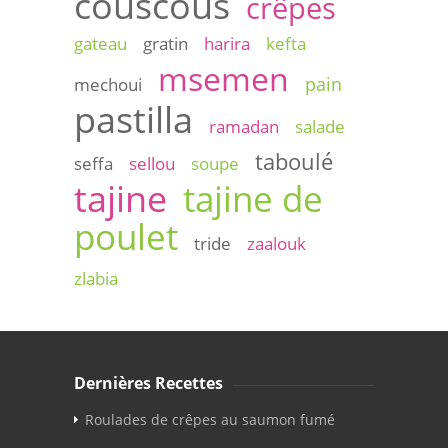
couscous
crêpes
gateau
gratin
harira
kefta
msemen
pain
mechoui
pastilla
ramadan
salade
taboulé
seffa
sellou
soupe
tajine
tajine de
poulet
tride
zaalouk
zlabia
Dernières Recettes
Roulades de crêpes au saumon fumé