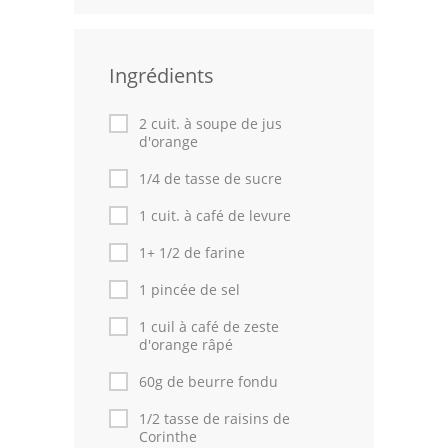
Leçons de cuisine
Ingrédients
Fêtes Religieuses
Chefs
2 cuit. à soupe de jus
d'orange
Forum
1/4 de tasse de sucre
Thèmes
1 cuit. à café de levure
Espace Personnel
1+ 1/2 de farine
1 pincée de sel
1 cuil à café de zeste
d'orange râpé
60g de beurre fondu
1/2 tasse de raisins de
Corinthe