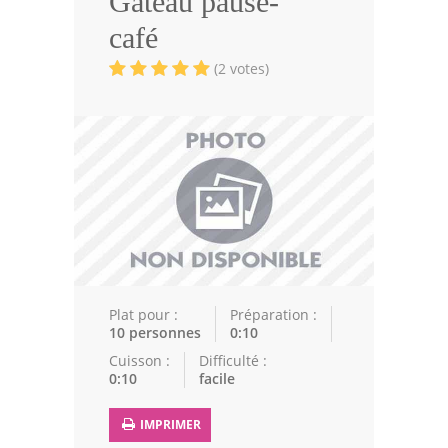
Gâteau pause-
Volailles
café
Cuisines Orientales
(2 votes)
Pâtisseries Orientales
Recettes marocaine
Cuisine Algérienne
Cuisine Tunisienne
Cuisine Juive
Cuisine Libanaise
Plat pour :
Préparation :
10 personnes
0:10
Articles
Cuisson :
Difficulté :
0:10
facile
Actualités
IMPRIMER
Astuces de cuisine