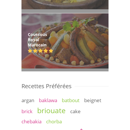
Couscous
Royal
Marocain
Recettes Préférées
argan
baklawa
batbout
beignet
briouate
brick
cake
chebakia
chorba