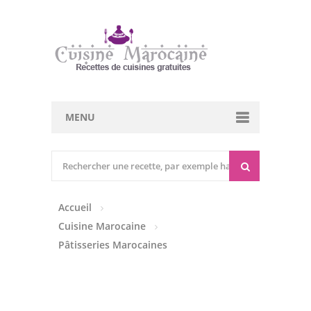
MENU
Cuisine marocaine
Entrées Chaudes
Accueil
Entrées Froides
Cuisine Marocaine
Tajines
Pâtisseries Marocaines
Couscous
Viandes