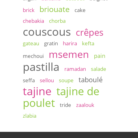
briouate
brick
cake
chebakia
chorba
couscous
crêpes
gateau
gratin
harira
kefta
msemen
pain
mechoui
pastilla
ramadan
salade
taboulé
seffa
sellou
soupe
tajine
tajine de
poulet
tride
zaalouk
zlabia