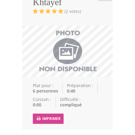
Khtayef
Viandes
(2 votes)
Volailles
Poissons
Soupes
Pâtisseries
Epices
Recettes Marocaine
Plat pour :
Préparation :
Couscous
6 personnes
0:40
Cuisson :
Difficulté :
Tajines
0:00
compliqué
Viandes
IMPRIMER
Poissons