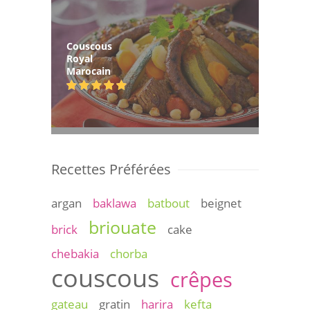
Couscous
Royal
Marocain
Recettes Préférées
argan
baklawa
batbout
beignet
briouate
brick
cake
chebakia
chorba
couscous
crêpes
gateau
gratin
harira
kefta