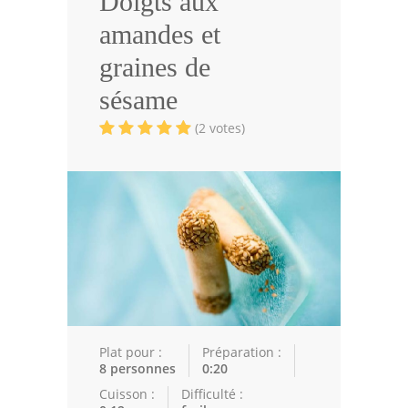
Doigts aux
Volailles
amandes et
Cuisines Orientales
graines de
Pâtisseries Orientales
sésame
Recettes marocaine
(2 votes)
Cuisine Algérienne
Cuisine Tunisienne
Cuisine Juive
Cuisine Libanaise
Articles
Plat pour :
Préparation :
Actualités
8 personnes
0:20
Cuisson :
Difficulté :
Astuces de cuisine