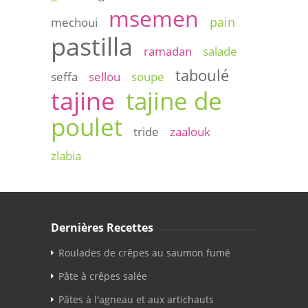
msemen
pain
mechoui
pastilla
ramadan
salade
taboulé
seffa
sellou
soupe
tajine
tajine de
poulet
tride
zaalouk
zlabia
Dernières Recettes
Roulades de crêpes au saumon fumé
Pâte à crêpes salée
Pâtes à l'agneau et aux artichauts