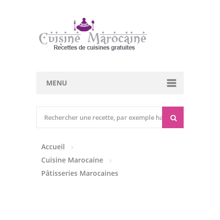
MENU
Cuisine marocaine
Entrées Chaudes
Accueil
Entrées Froides
Cuisine Marocaine
Tajines
Pâtisseries Marocaines
Couscous
Viandes