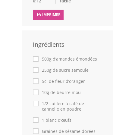
0:12
facile
Leçons de cuisine
IMPRIMER
Fêtes Religieuses
Chefs
Ingrédients
Forum
500g d’amandes émondées
Thèmes
250g de sucre semoule
Espace Personnel
5cl de fleur d’oranger
10g de beurre mou
1/2 cuillère à café de
cannelle en poudre
1 blanc d’œufs
Graines de sésame dorées