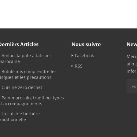
Dernièrs Articles
Nous suivre
New
Amlou, la pâte à tatirner
Facebook
Merci
marocaine
afin 
RSS
info
Botulisme, comprendre les
risques et les précautions
Cuisine zéro déchet
Pain marocain, tradition, types
et accompagnements
La cuisine berbère
traditionnelle