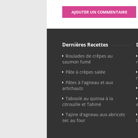
Dernières Recettes
Roulades de crêpes au
saumon fumé
Pâte à crêpes salée
Pâtes à l'agneau et aux
artichauts
Taboulé au quinoa à la
citrouille et Tahiné
Tajine d'agneau aux abricots
sec au four