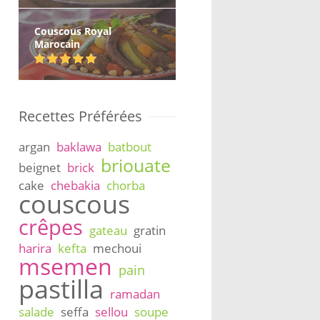
Couscous Royal
Marocain
Recettes Préférées
argan
baklawa
batbout
briouate
beignet
brick
cake
chebakia
chorba
couscous
crêpes
gateau
gratin
harira
kefta
mechoui
msemen
pain
pastilla
ramadan
salade
seffa
sellou
soupe