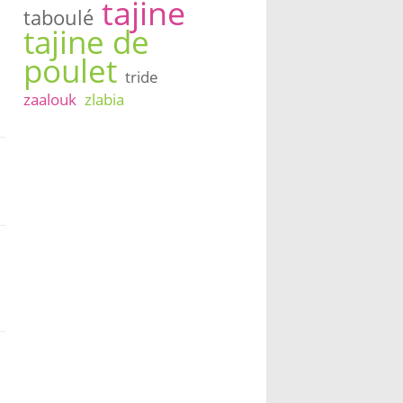
tajine
taboulé
tajine de
poulet
tride
zaalouk
zlabia