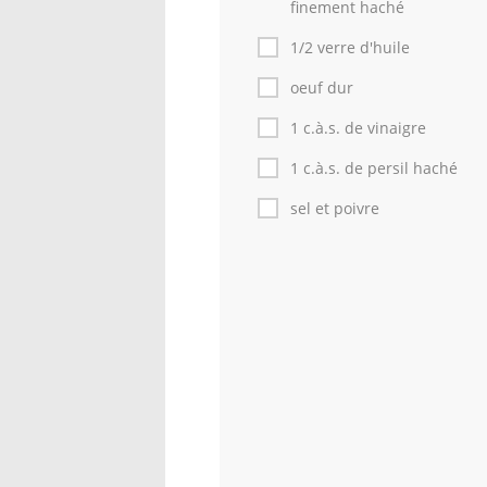
finement haché
1/2 verre d'huile
oeuf dur
1 c.à.s. de vinaigre
1 c.à.s. de persil haché
sel et poivre