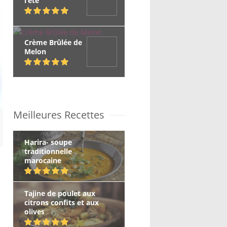
l’été
Crème Brûlée de
Melon
Meilleures Recettes
Harira- soupe
traditionnelle
marocaine
Tajine de poulet aux
citrons confits et aux
olives