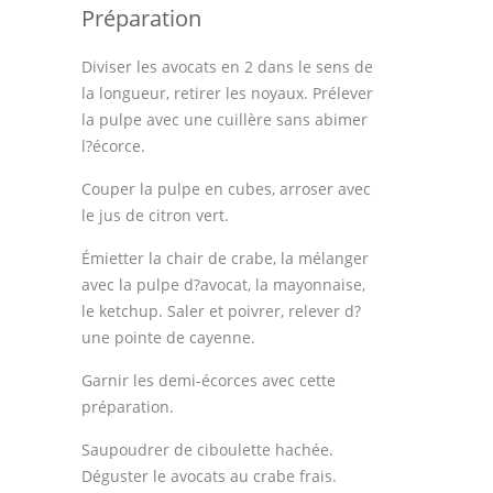
Astuces de cuisine
Préparation
Leçons de cuisine
Diviser les avocats en 2 dans le sens de
la longueur, retirer les noyaux. Prélever
Fêtes Religieuses
la pulpe avec une cuillère sans abimer
l?écorce.
Chefs
Couper la pulpe en cubes, arroser avec
Forum
le jus de citron vert.
Thèmes
Émietter la chair de crabe, la mélanger
avec la pulpe d?avocat, la mayonnaise,
Espace Personnel
le ketchup. Saler et poivrer, relever d?
une pointe de cayenne.
Garnir les demi-écorces avec cette
préparation.
Saupoudrer de ciboulette hachée.
Déguster le avocats au crabe frais.