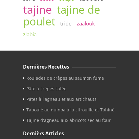
tajine
tajine de
poulet
tride
zaalouk
zlabia
Dernières Recettes
Roulades de crêpes au saumon fumé
Pâte à crêpes salée
Pâtes à l'agneau et aux artichauts
Taboulé au quinoa à la citrouille et Tahiné
Tajine d'agneau aux abricots sec au four
Dernièrs Articles