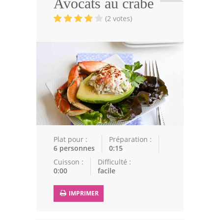
Avocats au crabe
Viandes
(2 votes)
Volailles
Poissons
Soupes
Pâtisseries
Epices
Recettes Marocaine
Plat pour :
Préparation :
Couscous
6 personnes
0:15
Cuisson :
Difficulté :
Tajines
0:00
facile
Viandes
IMPRIMER
Poissons