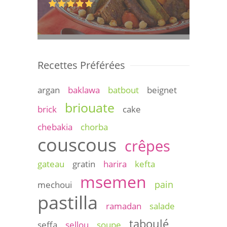
Recettes Préférées
argan
baklawa
batbout
beignet
briouate
brick
cake
chebakia
chorba
couscous
crêpes
gateau
gratin
harira
kefta
msemen
pain
mechoui
pastilla
ramadan
salade
taboulé
seffa
sellou
soupe