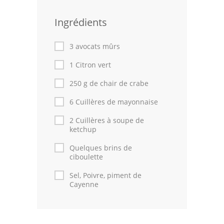
Volailles
Ingrédients
Cuisines Orientales
3 avocats mûrs
Pâtisseries Orientales
1 Citron vert
Recettes marocaine
250 g de chair de crabe
Cuisine Algérienne
6 Cuillères de mayonnaise
Cuisine Tunisienne
2 Cuillères à soupe de
ketchup
Cuisine Juive
Quelques brins de
ciboulette
Cuisine Libanaise
Sel, Poivre, piment de
Cayenne
Articles
Actualités