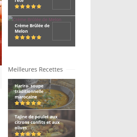
l’été
Crème Brûlée de
Melon
Meilleures Recettes
Harira- soupe
traditionnelle
marocaine
Tajine de poulet aux
citrons confits et aux
olives