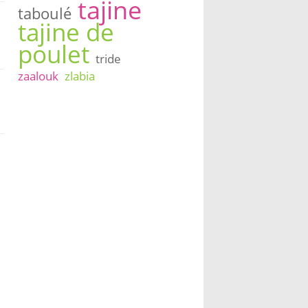
tajine
taboulé
tajine de
poulet
tride
zaalouk
zlabia