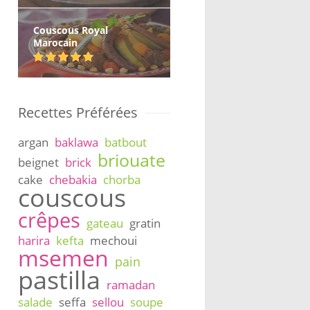
Couscous Royal
Marocain
Recettes Préférées
argan
baklawa
batbout
briouate
beignet
brick
cake
chebakia
chorba
couscous
crêpes
gateau
gratin
harira
kefta
mechoui
msemen
pain
pastilla
ramadan
salade
seffa
sellou
soupe