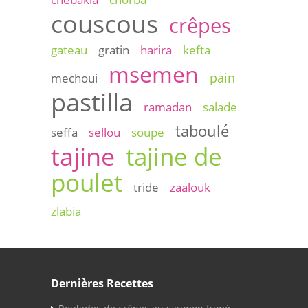
couscous
crêpes
gateau
gratin
harira
kefta
msemen
pain
mechoui
pastilla
ramadan
salade
taboulé
seffa
sellou
soupe
tajine
tajine de
poulet
tride
zaalouk
zlabia
Dernières Recettes