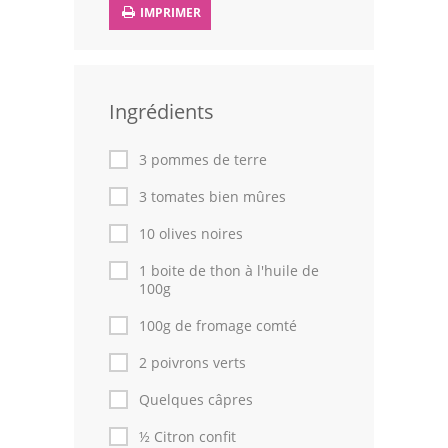
IMPRIMER
Leçons de cuisine
Fêtes Religieuses
Ingrédients
Chefs
Forum
3 pommes de terre
3 tomates bien mûres
Thèmes
10 olives noires
Espace Personnel
1 boite de thon à l'huile de
100g
100g de fromage comté
2 poivrons verts
Quelques câpres
½ Citron confit