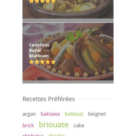
Couscous
Royal
Marocain
Recettes Préférées
argan
baklawa
batbout
beignet
briouate
brick
cake
chebakia
chorba