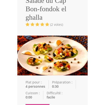
Salade du Cap
Volailles
Bon-fondok el
Cuisines Orientales
ghalla
Pâtisseries Orientales
(2 votes)
Recettes marocaine
Cuisine Algérienne
Cuisine Tunisienne
Cuisine Juive
Cuisine Libanaise
Articles
Plat pour :
Préparation :
4 personnes
0:30
Actualités
Cuisson :
Difficulté :
0:00
facile
Astuces de cuisine