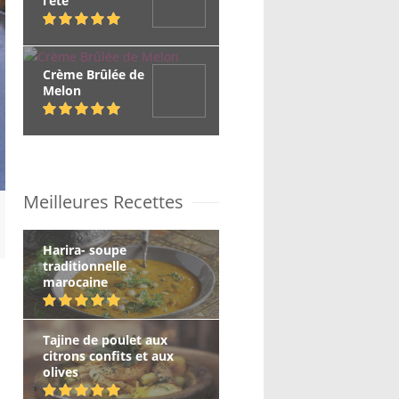
l’été
Crème Brûlée de
Melon
Meilleures Recettes
Harira- soupe
traditionnelle
marocaine
Tajine de poulet aux
citrons confits et aux
olives