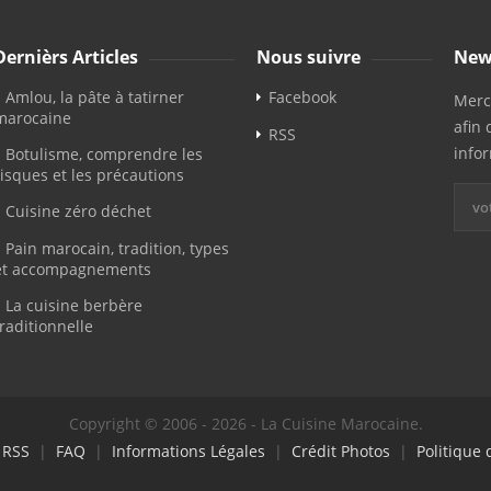
Dernièrs Articles
Nous suivre
New
Amlou, la pâte à tatirner
Facebook
Merci
marocaine
afin 
RSS
info
Botulisme, comprendre les
risques et les précautions
Cuisine zéro déchet
Pain marocain, tradition, types
et accompagnements
La cuisine berbère
traditionnelle
Copyright © 2006 - 2026 - La Cuisine Marocaine.
|
RSS
|
FAQ
|
Informations Légales
|
Crédit Photos
|
Politique 