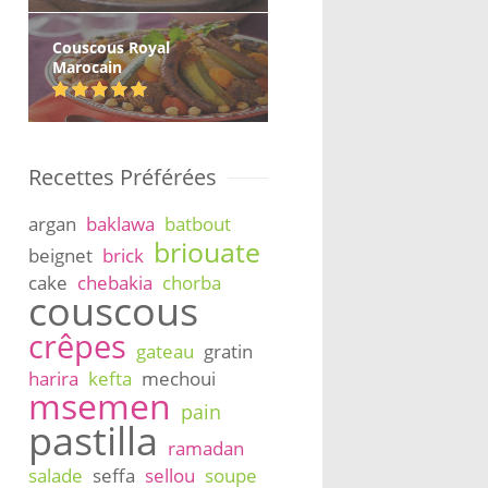
Couscous Royal
Marocain
Recettes Préférées
argan
baklawa
batbout
briouate
beignet
brick
cake
chebakia
chorba
couscous
crêpes
gateau
gratin
harira
kefta
mechoui
msemen
pain
pastilla
ramadan
salade
seffa
sellou
soupe