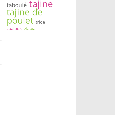
tajine
taboulé
tajine de
poulet
tride
zaalouk
zlabia