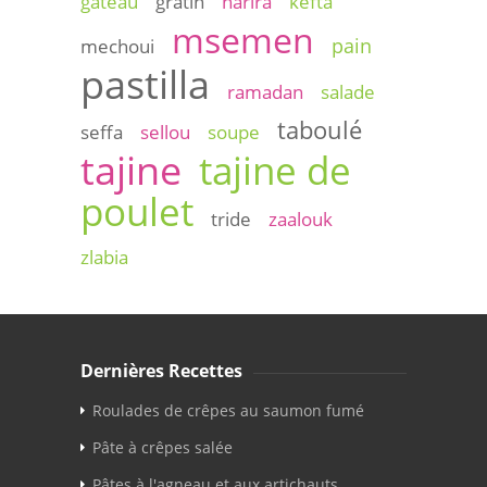
gateau
gratin
harira
kefta
msemen
pain
mechoui
pastilla
ramadan
salade
taboulé
seffa
sellou
soupe
tajine
tajine de
poulet
tride
zaalouk
zlabia
Dernières Recettes
Roulades de crêpes au saumon fumé
Pâte à crêpes salée
Pâtes à l'agneau et aux artichauts