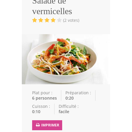
Salade de
Volailles
vermicelles
Cuisines Orientales
(2 votes)
Pâtisseries Orientales
Recettes marocaine
Cuisine Algérienne
Cuisine Tunisienne
Cuisine Juive
Cuisine Libanaise
Plat pour :
Préparation :
6 personnes
0:20
Articles
Cuisson :
Difficulté :
0:10
facile
Actualités
IMPRIMER
Astuces de cuisine