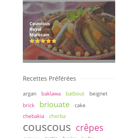
Couscous
Royal
Marocain
Recettes Préférées
argan
baklawa
batbout
beignet
briouate
brick
cake
chebakia
chorba
couscous
crêpes