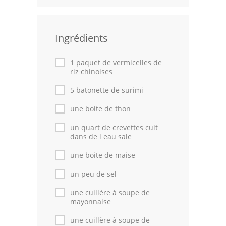
Leçons de cuisine
Ingrédients
Fêtes Religieuses
Chefs
1 paquet de vermicelles de
riz chinoises
Forum
5 batonette de surimi
Thèmes
une boite de thon
Espace Personnel
un quart de crevettes cuit
dans de l eau sale
une boite de maise
un peu de sel
une cuillère à soupe de
mayonnaise
une cuillère à soupe de