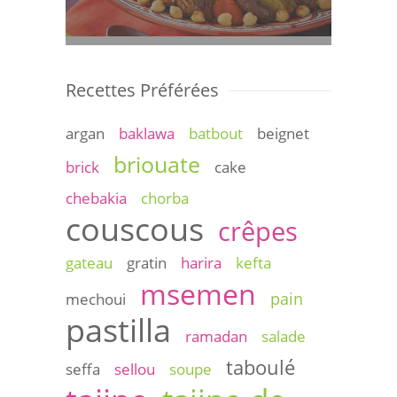
Recettes Préférées
argan
baklawa
batbout
beignet
briouate
brick
cake
chebakia
chorba
couscous
crêpes
gateau
gratin
harira
kefta
msemen
pain
mechoui
pastilla
ramadan
salade
taboulé
seffa
sellou
soupe