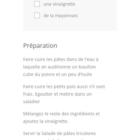
Astuces de cuisine
une vinaigrette
de la mayonnais
Leçons de cuisine
Fêtes Religieuses
Chefs
Préparation
Forum
Faire cuire les pâtes dans de l'eau à
laquelle on auditionne un bouillon
Thèmes
cube du poivre et un peu d'huile
Espace Personnel
Faire cuire les petits pois aussi s'il sont
frais. Egoutter et mettre dans un
saladier
Mélangez le reste des ingrédients et
ajoutez la vinaigrette.
Servir la Salade de pâtes tricolores