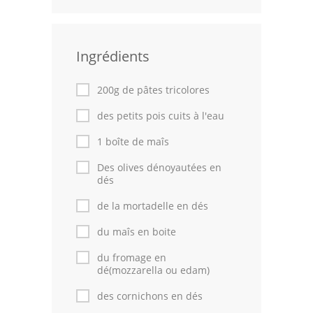
Volailles
Cuisines Orientales
Ingrédients
Pâtisseries Orientales
200g de pâtes tricolores
Recettes marocaine
des petits pois cuits à l'eau
Cuisine Algérienne
1 boîte de maîs
Des olives dénoyautées en
Cuisine Tunisienne
dés
Cuisine Juive
de la mortadelle en dés
Cuisine Libanaise
du maîs en boite
du fromage en
Articles
dé(mozzarella ou edam)
Actualités
des cornichons en dés