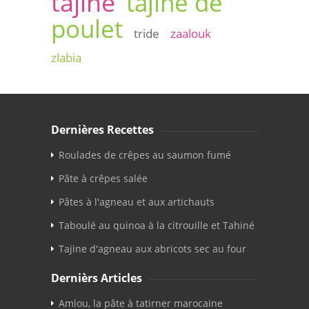
tajine
tajine de
poulet
tride
zaalouk
zlabia
Dernières Recettes
Roulades de crêpes au saumon fumé
Pâte à crêpes salée
Pâtes à l'agneau et aux artichauts
Taboulé au quinoa à la citrouille et Tahiné
Tajine d'agneau aux abricots sec au four
Dernièrs Articles
Amlou, la pâte à tatirner marocaine