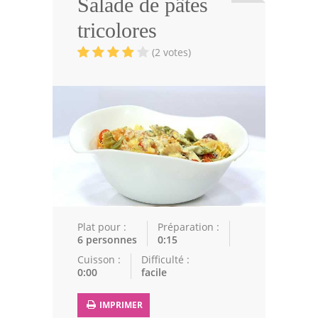
Salade de pâtes
Viandes
tricolores
Volailles
(2 votes)
Poissons
Soupes
Pâtisseries
Epices
Recettes Marocaine
Couscous
Plat pour :
Préparation :
6 personnes
0:15
Tajines
Cuisson :
Difficulté :
0:00
facile
Viandes
Poissons
IMPRIMER