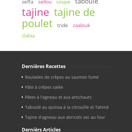
taboulé
seffa
sellou
soupe
tajine
tajine de
poulet
tride
zaalouk
zlabia
Dernières Recettes
Roulades de crêpes au saumon fumé
Pâte à crêpes salée
Pâtes à l'agneau et aux artichauts
Taboulé au quinoa à la citrouille et Tahiné
Tajine d'agneau aux abricots sec au four
Dernièrs Articles