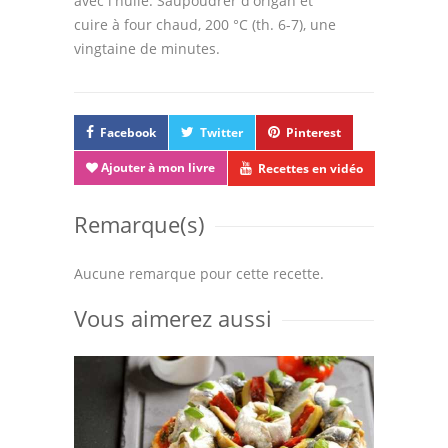
avec l'huile. Saupoudrer d'origan et
cuire à four chaud, 200 °C (th. 6-7), une
Thèmes
vingtaine de minutes.
Espace Personnel
Facebook
Twitter
Pinterest
Ajouter à mon livre
Recettes en vidéo
Remarque(s)
Aucune remarque pour cette recette.
Vous aimerez aussi