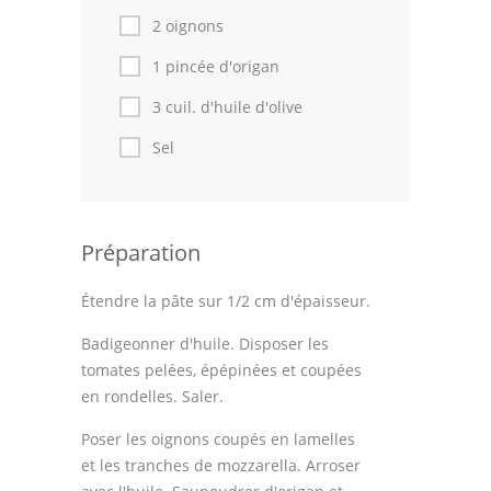
2 oignons
Cuisine Tunisienne
1 pincée d'origan
Cuisine Juive
3 cuil. d'huile d'olive
Cuisine Libanaise
Sel
Articles
Actualités
Préparation
Astuces de cuisine
Étendre la pâte sur 1/2 cm d'épaisseur.
Leçons de cuisine
Badigeonner d'huile. Disposer les
tomates pelées, épépinées et coupées
Fêtes Religieuses
en rondelles. Saler.
Chefs
Poser les oignons coupés en lamelles
et les tranches de mozzarella. Arroser
Forum