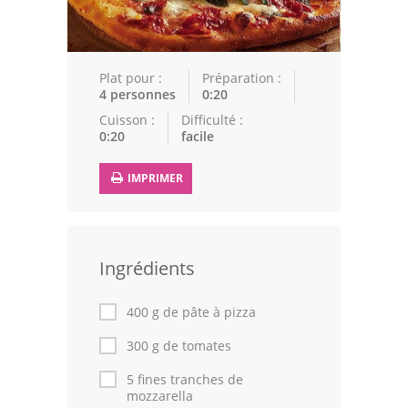
Epices
Recettes Marocaine
Plat pour :
Préparation :
Couscous
4 personnes
0:20
Cuisson :
Difficulté :
Tajines
0:20
facile
Viandes
IMPRIMER
Poissons
Volailles
Ingrédients
Cuisines Orientales
400 g de pâte à pizza
Pâtisseries Orientales
300 g de tomates
Recettes marocaine
5 fines tranches de
mozzarella
Cuisine Algérienne