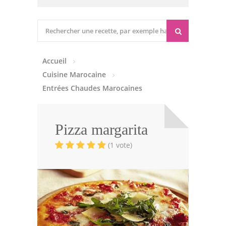
Cuisine marocaine
Entrées Chaudes
Accueil
Entrées Froides
Cuisine Marocaine
Tajines
Entrées Chaudes Marocaines
Couscous
Pizza margarita
Viandes
(1 vote)
Volailles
Poissons
Soupes
Pâtisseries