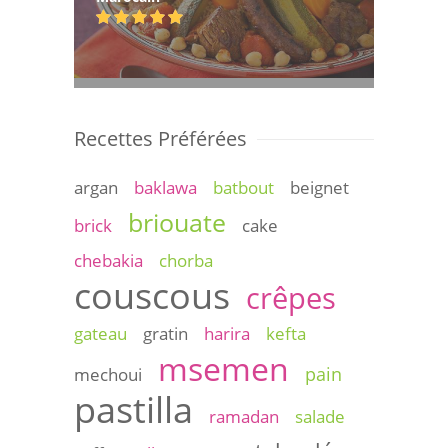
Recettes Préférées
argan
baklawa
batbout
beignet
briouate
brick
cake
chebakia
chorba
couscous
crêpes
gateau
gratin
harira
kefta
msemen
pain
mechoui
pastilla
ramadan
salade