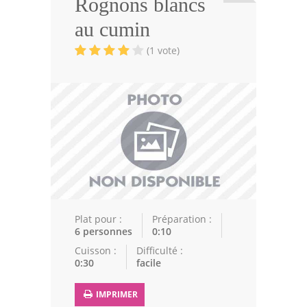
Rognons blancs
Viandes
au cumin
Volailles
(1 vote)
Poissons
Soupes
Pâtisseries
Epices
Recettes Marocaine
Couscous
Plat pour :
Préparation :
6 personnes
0:10
Tajines
Cuisson :
Difficulté :
0:30
facile
Viandes
Poissons
IMPRIMER