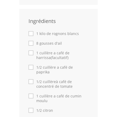
Volailles
Cuisines Orientales
Ingrédients
Pâtisseries Orientales
1 kilo de rognons blancs
Recettes marocaine
8 gousses d'ail
Cuisine Algérienne
1 cuillère a café de
harrissa(facultatif)
Cuisine Tunisienne
1/2 cuillère a café de
paprika
Cuisine Juive
1/2 cuillèreà café de
Cuisine Libanaise
concentré de tomate
1 cuillère a café de cumin
Articles
moulu
Actualités
1/2 citron