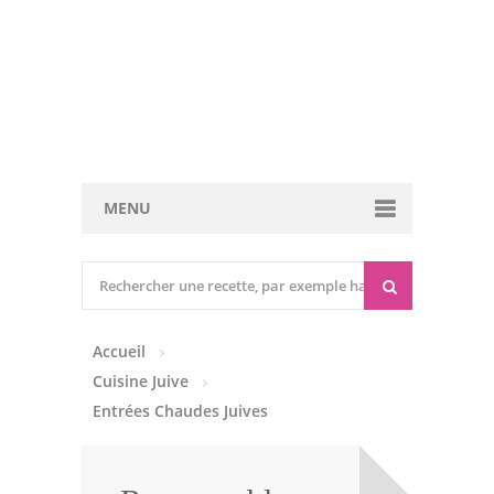
MENU
Cuisine marocaine
Entrées Chaudes
Accueil
Entrées Froides
Cuisine Juive
Tajines
Entrées Chaudes Juives
Couscous