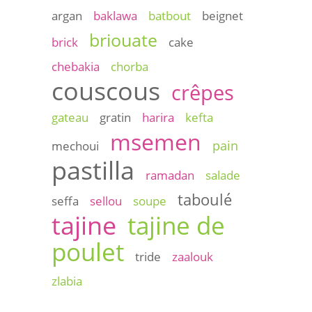
argan
baklawa
batbout
beignet
briouate
brick
cake
chebakia
chorba
couscous
crêpes
gateau
gratin
harira
kefta
msemen
pain
mechoui
pastilla
ramadan
salade
taboulé
seffa
sellou
soupe
tajine
tajine de
poulet
tride
zaalouk
zlabia