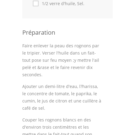
Astuces de cuisine
1/2 verre d'huile, Sel.
Leçons de cuisine
Fêtes Religieuses
Préparation
Chefs
Faire enlever la peau des rognons par
le tripier. Verser l'huile dans un fait-
Forum
tout pose sur feu moyen ;y mettre l'ail
Thèmes
pelé et &rase et le faire revenir dix
secondes.
Espace Personnel
Ajouter un demi-litre d'eau, l?harissa,
le concentre de tomate, le paprika, le
cumin, le jus de citron et une cuillère à
café de sel.
Couper les rognons blancs en des
d'environ trois centimètres et les
mettre dans le fait-tout quand son