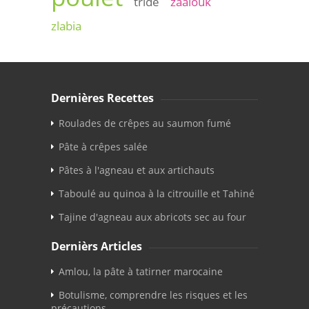
tride
zaalouk
zlabia
Dernières Recettes
Roulades de crêpes au saumon fumé
Pâte à crêpes salée
Pâtes à l'agneau et aux artichauts
Taboulé au quinoa à la citrouille et Tahiné
Tajine d'agneau aux abricots sec au four
Dernièrs Articles
Amlou, la pâte à tatirner marocaine
Botulisme, comprendre les risques et les
précautions