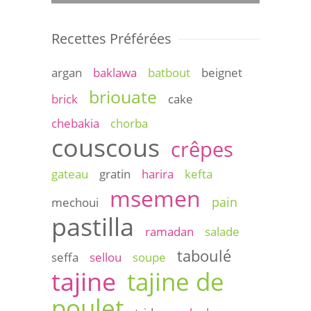
Recettes Préférées
argan
baklawa
batbout
beignet
briouate
brick
cake
chebakia
chorba
couscous
crêpes
gateau
gratin
harira
kefta
msemen
pain
mechoui
pastilla
ramadan
salade
taboulé
seffa
sellou
soupe
tajine
tajine de
poulet