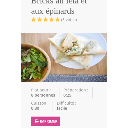
Bricks au feta et
Volailles
aux épinards
Cuisines Orientales
(3 votes)
Pâtisseries Orientales
Recettes marocaine
Cuisine Algérienne
Cuisine Tunisienne
Cuisine Juive
Cuisine Libanaise
Plat pour :
Préparation :
8 personnes
0:25
Articles
Cuisson :
Difficulté :
0:30
facile
Actualités
IMPRIMER
Astuces de cuisine