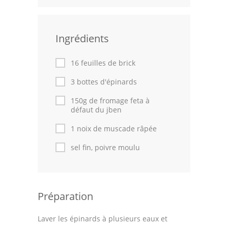
Leçons de cuisine
Ingrédients
Fêtes Religieuses
Chefs
16 feuilles de brick
Forum
3 bottes d'épinards
150g de fromage feta à
Thèmes
défaut du jben
Espace Personnel
1 noix de muscade râpée
sel fin, poivre moulu
Préparation
Laver les épinards à plusieurs eaux et