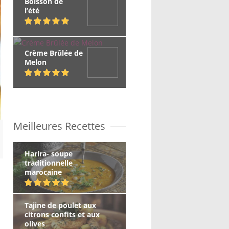
Boisson de
l’été
Crème Brûlée de
Melon
Meilleures Recettes
Harira- soupe
traditionnelle
marocaine
Tajine de poulet aux
citrons confits et aux
olives