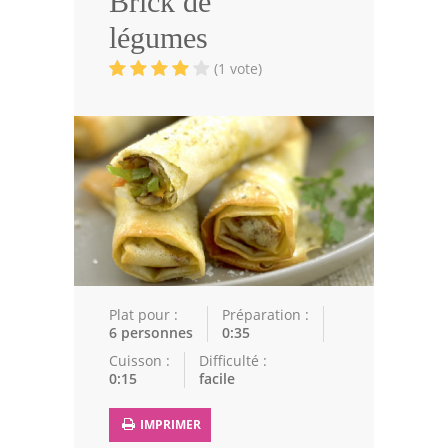
Brick de
Volailles
légumes
Cuisines Orientales
(1 vote)
Pâtisseries Orientales
Recettes marocaine
Cuisine Algérienne
Cuisine Tunisienne
Cuisine Juive
Cuisine Libanaise
Plat pour :
Préparation :
6 personnes
0:35
Articles
Cuisson :
Difficulté :
0:15
facile
Actualités
IMPRIMER
Astuces de cuisine