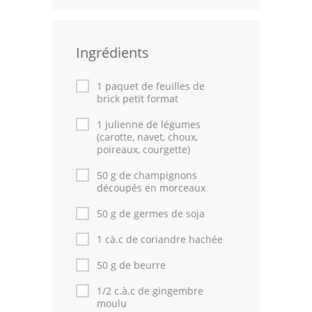
Leçons de cuisine
Ingrédients
Fêtes Religieuses
Chefs
1 paquet de feuilles de
brick petit format
Forum
1 julienne de légumes
(carotte, navet, choux,
Thèmes
poireaux, courgette)
Espace Personnel
50 g de champignons
découpés en morceaux
50 g de germes de soja
1 cà.c de coriandre hachée
50 g de beurre
1/2 c.à.c de gingembre
moulu