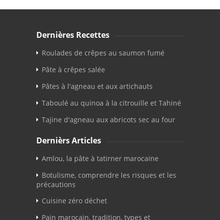
Dernières Recettes
Roulades de crêpes au saumon fumé
Pâte à crêpes salée
Pâtes à l'agneau et aux artichauts
Taboulé au quinoa à la citrouille et Tahiné
Tajine d'agneau aux abricots sec au four
Dernièrs Articles
Amlou, la pâte à tatirner marocaine
Botulisme, comprendre les risques et les
précautions
Cuisine zéro déchet
Pain marocain, tradition, types et