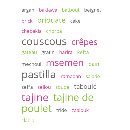
argan
baklawa
batbout
beignet
briouate
brick
cake
chebakia
chorba
couscous
crêpes
gateau
gratin
harira
kefta
msemen
pain
mechoui
pastilla
ramadan
salade
taboulé
seffa
sellou
soupe
tajine
tajine de
poulet
tride
zaalouk
zlabia