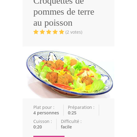
Croquettes de
Volailles
pommes de terre
Cuisines Orientales
au poisson
Pâtisseries Orientales
(2 votes)
Recettes marocaine
Cuisine Algérienne
Cuisine Tunisienne
Cuisine Juive
Cuisine Libanaise
Articles
Plat pour :
Préparation :
4 personnes
0:25
Actualités
Cuisson :
Difficulté :
0:20
facile
Astuces de cuisine