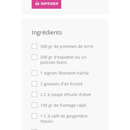
IMPRIMER
Leçons de cuisine
Fêtes Religieuses
Ingrédients
Chefs
Forum
500 gr de pommes de terre
500 gr d'espadon ou un
Thèmes
poisson blanc
Espace Personnel
1 oignon finement haché
2 gousses d'ail écrasé
2 C à soupe d'huile d'olive
100 gr de fromage râpé
1 C à café de gingembre
moulu