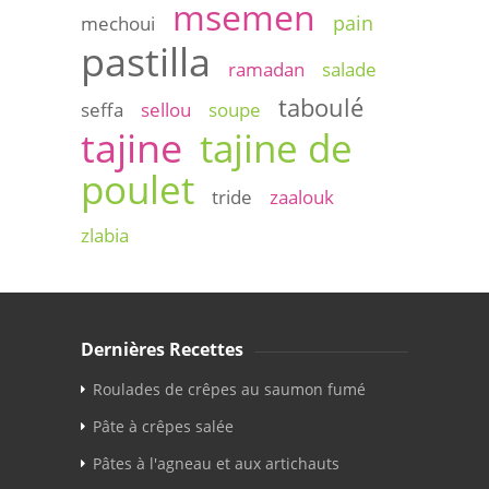
msemen
pain
mechoui
pastilla
ramadan
salade
taboulé
seffa
sellou
soupe
tajine
tajine de
poulet
tride
zaalouk
zlabia
Dernières Recettes
Roulades de crêpes au saumon fumé
Pâte à crêpes salée
Pâtes à l'agneau et aux artichauts