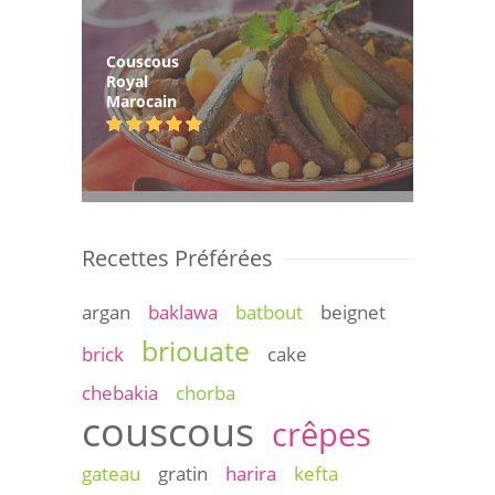
Couscous
Royal
Marocain
Recettes Préférées
argan
baklawa
batbout
beignet
briouate
brick
cake
chebakia
chorba
couscous
crêpes
gateau
gratin
harira
kefta