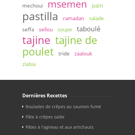
msemen
pain
mechoui
pastilla
ramadan
salade
taboulé
seffa
sellou
soupe
tajine
tajine de
poulet
tride
zaalouk
zlabia
Dernières Recettes
Roulades de crêpes au saumon fumé
Pâte à crêpes salée
Pâtes à l'agneau et aux artichauts