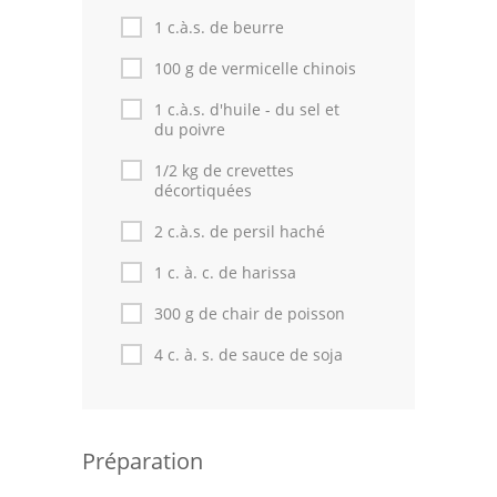
1 c.à.s. de beurre
100 g de vermicelle chinois
1 c.à.s. d'huile - du sel et
du poivre
1/2 kg de crevettes
décortiquées
2 c.à.s. de persil haché
1 c. à. c. de harissa
300 g de chair de poisson
4 c. à. s. de sauce de soja
Préparation