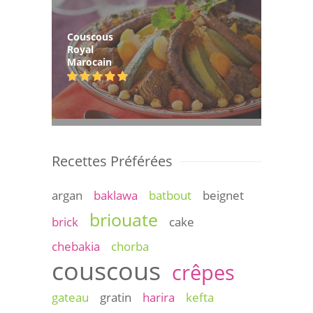
Couscous
Royal
Marocain
Recettes Préférées
argan
baklawa
batbout
beignet
briouate
brick
cake
chebakia
chorba
couscous
crêpes
gateau
gratin
harira
kefta