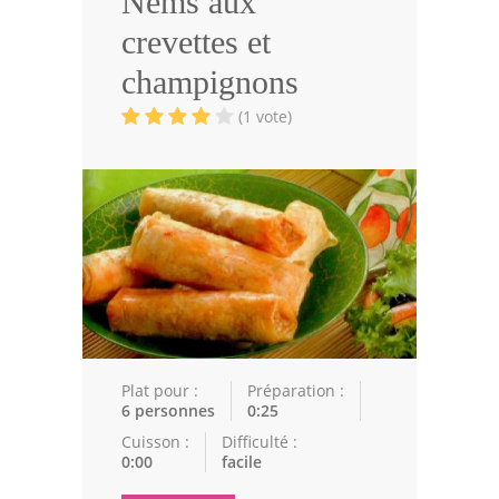
Nems aux
Volailles
crevettes et
Cuisines Orientales
champignons
Pâtisseries Orientales
(1 vote)
Recettes marocaine
Cuisine Algérienne
Cuisine Tunisienne
Cuisine Juive
Cuisine Libanaise
Articles
Plat pour :
Préparation :
6 personnes
0:25
Actualités
Cuisson :
Difficulté :
0:00
facile
Astuces de cuisine