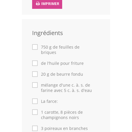
IMPRIMER
Leçons de cuisine
Fêtes Religieuses
Ingrédients
Chefs
Forum
750 g de feuilles de
briques
Thèmes
de l'huile pour friture
Espace Personnel
20 g de beurre fondu
mélange d'une c. à. s. de
farine avec 5 c. à. s. d'eau
La farce:
1 carotte, 8 pièces de
champignons noirs
3 poireaux en branches