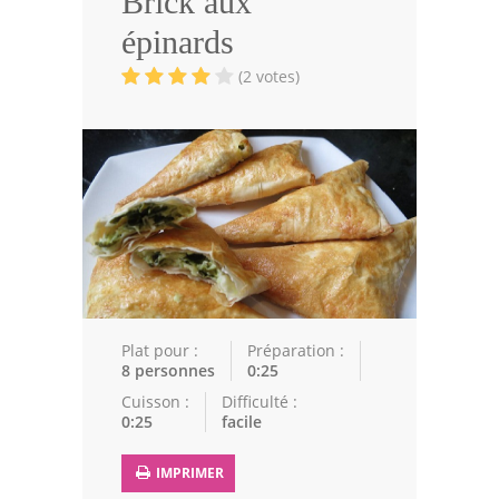
Brick aux
Volailles
épinards
Cuisines Orientales
(2 votes)
Pâtisseries Orientales
Recettes marocaine
Cuisine Algérienne
Cuisine Tunisienne
Cuisine Juive
Cuisine Libanaise
Plat pour :
Préparation :
8 personnes
0:25
Articles
Cuisson :
Difficulté :
0:25
facile
Actualités
IMPRIMER
Astuces de cuisine