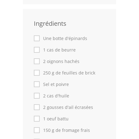
Leçons de cuisine
Ingrédients
Fêtes Religieuses
Chefs
Une botte d'épinards
Forum
1 cas de beurre
2 oignons hachés
Thèmes
250 g de feuilles de brick
Espace Personnel
Sel et poivre
2 cas d'huile
2 gousses d'ail écrasées
1 oeuf battu
150 g de fromage frais