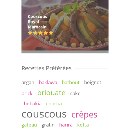
Couscous
Royal
Marocain
Recettes Préférées
argan
baklawa
batbout
beignet
briouate
brick
cake
chebakia
chorba
couscous
crêpes
gateau
gratin
harira
kefta