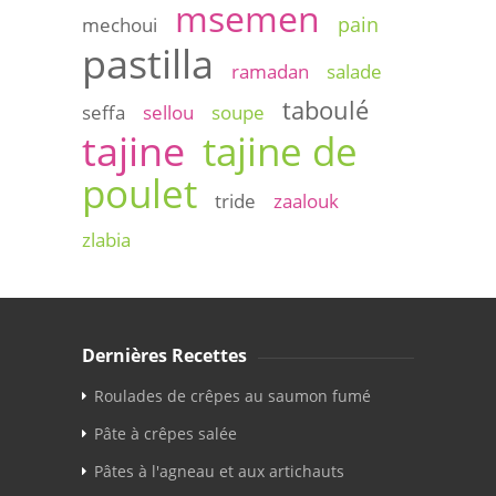
msemen
pain
mechoui
pastilla
ramadan
salade
taboulé
seffa
sellou
soupe
tajine
tajine de
poulet
tride
zaalouk
zlabia
Dernières Recettes
Roulades de crêpes au saumon fumé
Pâte à crêpes salée
Pâtes à l'agneau et aux artichauts