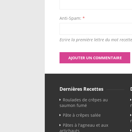
Anti-Spam:
*
Ecrire la première lettre du mot recette
Dernières Recettes
Roulades de crêpes au
saumon fumé
Pâte à crêpes salée
Pâtes à l'agneau et aux
artichauts