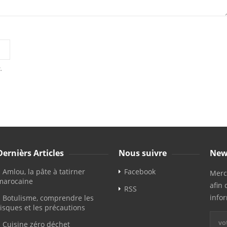
.
Dernièrs Articles
Nous suivre
New
Amlou, la pâte à tatirner
Facebook
Merci
marocaine
afin 
RSS
info
Botulisme, comprendre les
risques et les précautions
Cuisine zéro déchet