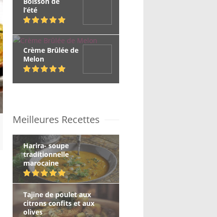
Boisson de
l’été
Crème Brûlée de
Melon
Meilleures Recettes
Harira- soupe
traditionnelle
marocaine
Tajine de poulet aux
citrons confits et aux
olives