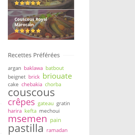
Couscous Royal
Marocain
Recettes Préférées
argan
baklawa
batbout
briouate
beignet
brick
cake
chebakia
chorba
couscous
crêpes
gateau
gratin
harira
kefta
mechoui
msemen
pain
pastilla
ramadan