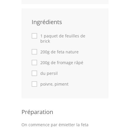
Leçons de cuisine
Ingrédients
Fêtes Religieuses
Chefs
1 paquet de feuilles de
brick
Forum
200g de feta nature
Thèmes
200g de fromage râpé
Espace Personnel
du persil
poivre, piment
Préparation
On commence par émietter la feta