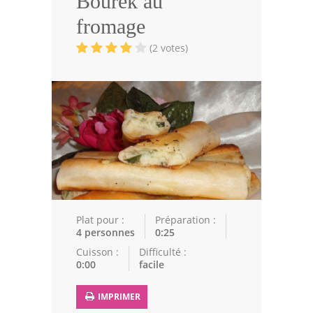
Bourek au
Volailles
fromage
Cuisines Orientales
(2 votes)
Pâtisseries Orientales
Recettes marocaine
Cuisine Algérienne
Cuisine Tunisienne
Cuisine Juive
Cuisine Libanaise
Plat pour :
Préparation :
4 personnes
0:25
Articles
Cuisson :
Difficulté :
0:00
facile
Actualités
IMPRIMER
Astuces de cuisine