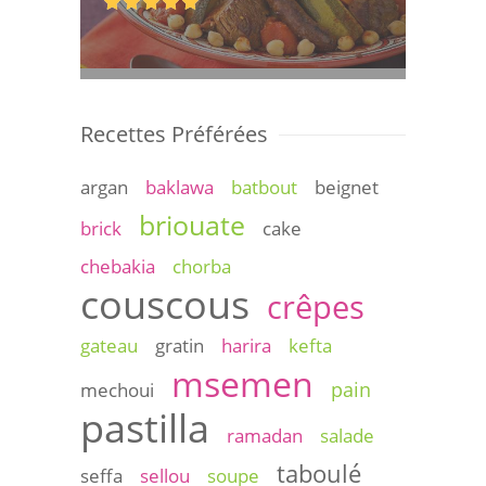
Recettes Préférées
argan
baklawa
batbout
beignet
briouate
brick
cake
chebakia
chorba
couscous
crêpes
gateau
gratin
harira
kefta
msemen
pain
mechoui
pastilla
ramadan
salade
taboulé
seffa
sellou
soupe