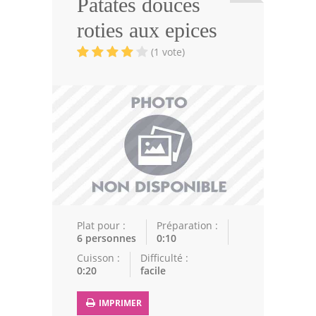
Patates douces
Viandes
roties aux epices
Volailles
(1 vote)
Poissons
Soupes
Pâtisseries
Epices
Recettes Marocaine
Couscous
Plat pour :
Préparation :
6 personnes
0:10
Tajines
Cuisson :
Difficulté :
0:20
facile
Viandes
Poissons
IMPRIMER