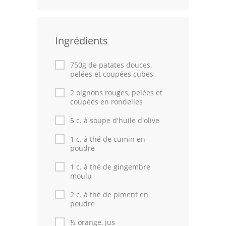
Volailles
Cuisines Orientales
Ingrédients
Pâtisseries Orientales
750g de patates douces,
pelées et coupées cubes
Recettes marocaine
2 oignons rouges, pelées et
Cuisine Algérienne
coupées en rondelles
5 c. à soupe d'huile d'olive
Cuisine Tunisienne
1 c. à thé de cumin en
Cuisine Juive
poudre
Cuisine Libanaise
1 c. à thé de gingembre
moulu
Articles
2 c. à thé de piment en
poudre
Actualités
½ orange, jus