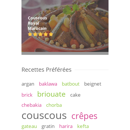
Couscous
Royal
Marocain
Recettes Préférées
argan
baklawa
batbout
beignet
briouate
brick
cake
chebakia
chorba
couscous
crêpes
gateau
gratin
harira
kefta