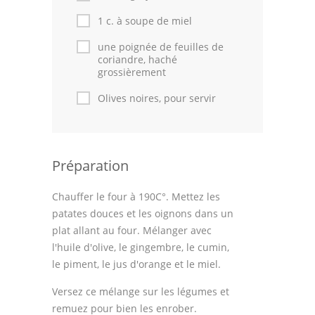
Astuces de cuisine
1 c. à soupe de miel
Leçons de cuisine
une poignée de feuilles de
coriandre, haché
Fêtes Religieuses
grossièrement
Chefs
Olives noires, pour servir
Forum
Thèmes
Préparation
Espace Personnel
Chauffer le four à 190C°. Mettez les
patates douces et les oignons dans un
plat allant au four. Mélanger avec
l'huile d'olive, le gingembre, le cumin,
le piment, le jus d'orange et le miel.
Versez ce mélange sur les légumes et
remuez pour bien les enrober.