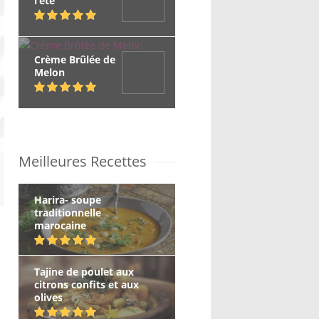
l’été
Crème Brûlée de
Melon
Meilleures Recettes
Harira- soupe
traditionnelle
marocaine
Tajine de poulet aux
citrons confits et aux
olives