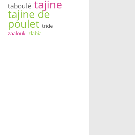
tajine
taboulé
tajine de
poulet
tride
zaalouk
zlabia