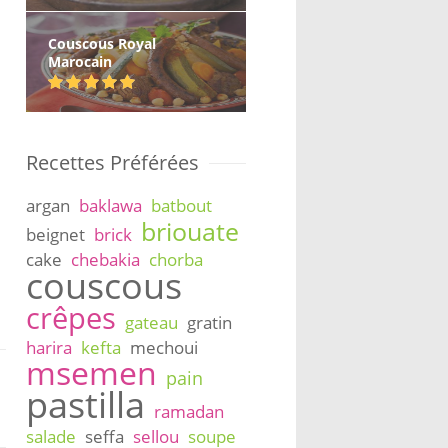
Couscous Royal
Marocain
Recettes Préférées
argan
baklawa
batbout
briouate
beignet
brick
cake
chebakia
chorba
couscous
crêpes
gateau
gratin
harira
kefta
mechoui
msemen
pain
pastilla
ramadan
salade
seffa
sellou
soupe