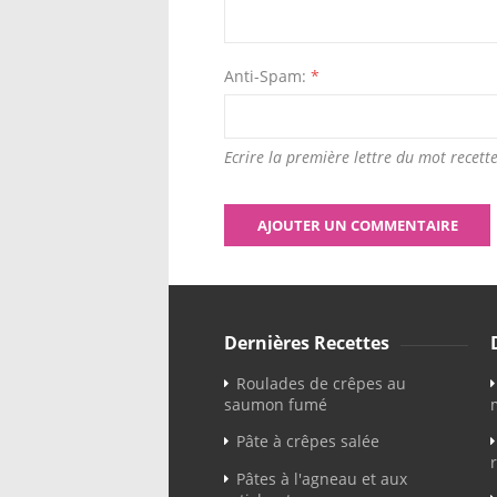
Anti-Spam:
*
Ecrire la première lettre du mot recette
Dernières Recettes
Roulades de crêpes au
saumon fumé
Pâte à crêpes salée
Pâtes à l'agneau et aux