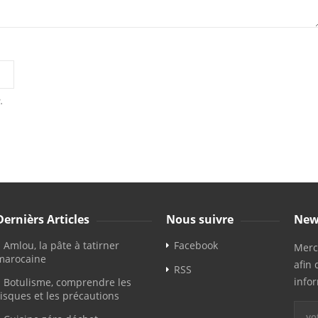
.
Dernièrs Articles
Nous suivre
New
Amlou, la pâte à tatirner
Facebook
Merci
marocaine
afin 
RSS
info
Botulisme, comprendre les
risques et les précautions